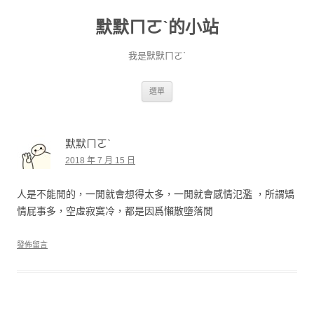
默默ㄇㄛˋ的小站
我是默默ㄇㄛˋ
跳至主要內容
選單
默默ㄇㄛˋ
2018 年 7 月 15 日
人是不能閒的，一閒就會想得太多，一閒就會感情氾濫 ，所謂矯
情屁事多，空虛寂寞冷，都是因爲懶散墮落閒
發佈留言