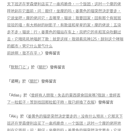
天下班还在罗森便利店买了一串鸡脆骨，一个饭团，这时一个摩的佬
呼地刹在它面前，问：靓仔，坐摩的吗。姜黄色的猫突然決定要走，
它说坐吧。摩的佬问它，去哪里。猫说：我要回家，回有那个有斑斑
驳驳的墙，有大杨树的树影子，有歌谣和星星的家。摩的佬说：五块
走不走。猫说：行。姜黄色的猫站在车上，风把它的毛和耳朵吹翻过
去，它哦吼吼地唱起了歌：就是这样，我骑着风神125，辞别这个哮喘
的都市。管它什么景气什么
前途啊，我不在乎。
〉發佈留言
「
默默ㄇㄛˋ
」於〈
關於
〉發佈留言
「
诺啊
」於〈
關於
〉發佈留言
「
Atlas
」於〈
曾經有人問我，失去的東西還會回來嗎?我說，曾經丟
了一粒釦子，等到找回那粒釦子時，我已經換了衣服
〉發佈留言
「
Aki
」於〈
姜黄色的猫是突然決定要走的，没有什么预兆，它那天下
班还在罗森便利店买了一串鸡脆骨，一个饭团，这时一个摩的佬呼地
刹在它面前，问：靓仔，坐摩的吗。姜黄色的猫突然決定要走，它说