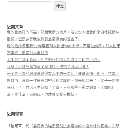
搜尋
近期文章
我的智商真的不高，然后我精力也差，所以说的话看起来没啥感情在
敷衍，但是这是我能想到最高情商的发言了！
我的治疗师跟我说:你要跟别人提出你的需求，不要怕麻烦。别人如果
不拒绝，那是别人自找的
人生到了某个阶段，你不想让任何人知道关于你的一切。
我给手机指纹解锁录了脚指纹，被绑了可以用脚！
一个老人曾经跟我说过很有水平的一句话，他说跳槽、创业、结婚、
换城市，没有一件是靠周密计划完成的，都是机会来了，脑子一热咬
牙就上了，然后人生就拐了个弯。只有那些不重要的事，比如吃什
么、买什么、去哪玩，你才会反复去推敲。
近期留言
「
豬籠草
」於〈
姜黄色的猫是突然決定要走的，没有什么预兆，它那