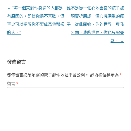
文章導覽
←
“每一個來到你身邊的人都是
誰不是從一個心地善良的孩子被
有原因的，即使你很不喜歡，但
現實折磨成一個心機深重的瘋
至少可以提醒你不要成爲他那樣
子，從此開始，你的世界，與我
的人。”
無關，我的世界，你也只配旁
觀。
→
發佈留言
發佈留言必須填寫的電子郵件地址不會公開。
必填欄位標示為
*
留言
*