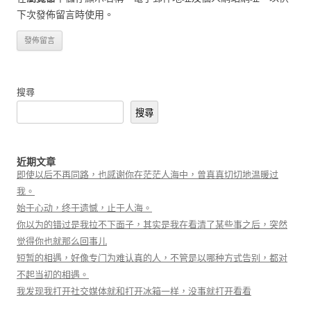
下次發佈留言時使用。
搜尋
搜尋
近期文章
即使以后不再同路，也感谢你在茫茫人海中，曾真真切切地温暖过
我。
始于心动，终于遗憾，止于人海。
你以为的错过是我拉不下面子，其实是我在看清了某些事之后，突然
觉得你也就那么回事儿
短暂的相遇，好像专门为难认真的人，不管是以哪种方式告别，都对
不起当初的相遇。
我发现我打开社交媒体就和打开冰箱一样，没事就打开看看