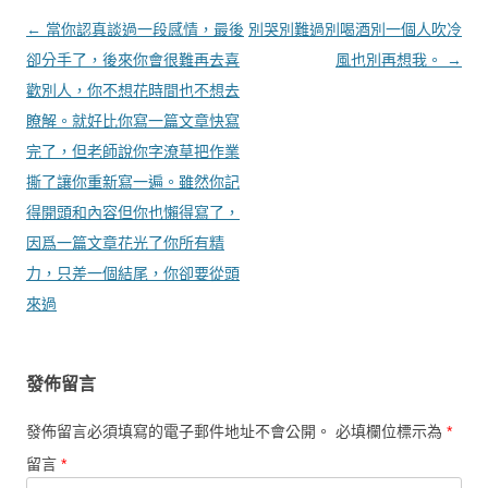
文章導覽
←
當你認真談過一段感情，最後
別哭別難過別喝酒別一個人吹冷
卻分手了，後來你會很難再去喜
風也別再想我。
→
歡別人，你不想花時間也不想去
瞭解。就好比你寫一篇文章快寫
完了，但老師說你字潦草把作業
撕了讓你重新寫一遍。雖然你記
得開頭和內容但你也懶得寫了，
因爲一篇文章花光了你所有精
力，只差一個結尾，你卻要從頭
來過
發佈留言
發佈留言必須填寫的電子郵件地址不會公開。
必填欄位標示為
*
留言
*