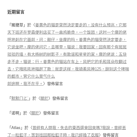
近期留言
「
豬籠草
」於〈
姜黄色的猫是突然決定要走的，没有什么预兆，它那
天下班还在罗森便利店买了一串鸡脆骨，一个饭团，这时一个摩的佬
呼地刹在它面前，问：靓仔，坐摩的吗。姜黄色的猫突然決定要走，
它说坐吧。摩的佬问它，去哪里。猫说：我要回家，回有那个有斑斑
驳驳的墙，有大杨树的树影子，有歌谣和星星的家。摩的佬说：五块
走不走。猫说：行。姜黄色的猫站在车上，风把它的毛和耳朵吹翻过
去，它哦吼吼地唱起了歌：就是这样，我骑着风神125，辞别这个哮喘
的都市。管它什么景气什么
前途啊，我不在乎。
〉發佈留言
「
默默ㄇㄛˋ
」於〈
關於
〉發佈留言
「
诺啊
」於〈
關於
〉發佈留言
「
Atlas
」於〈
曾經有人問我，失去的東西還會回來嗎?我說，曾經丟
了一粒釦子，等到找回那粒釦子時，我已經換了衣服
〉發佈留言