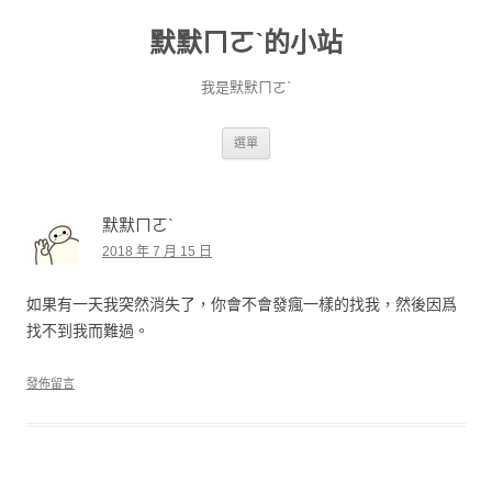
默默ㄇㄛˋ的小站
我是默默ㄇㄛˋ
跳至主要內容
選單
默默ㄇㄛˋ
2018 年 7 月 15 日
如果有一天我突然消失了，你會不會發瘋一樣的找我，然後因爲
找不到我而難過。
發佈留言