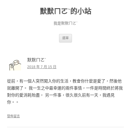
默默ㄇㄛˋ的小站
我是默默ㄇㄛˋ
跳至主要內容
選單
默默ㄇㄛˋ
2018 年 7 月 15 日
從前，有一個人突然闖入你的生活，教會你什麼是愛了，然後他
就離開了。 我一生之中最幸運的兩件事情，一件是時間終於將我
對你的愛消耗殆盡， 另一件事，很久很久前有一天，我遇見
你。。
發佈留言