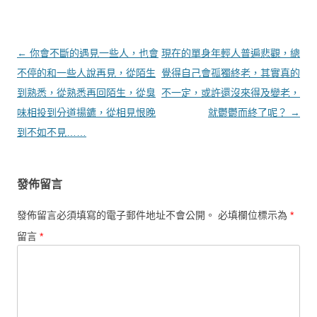
文章導覽
←
你會不斷的遇見一些人，也會
現在的單身年輕人普遍悲觀，總
不停的和一些人說再見，從陌生
覺得自己會孤獨終老，其實真的
到熟悉，從熟悉再回陌生，從臭
不一定，或許還沒來得及變老，
味相投到分道揚鑣，從相見恨晚
就鬱鬱而終了呢？
→
到不如不見……
發佈留言
發佈留言必須填寫的電子郵件地址不會公開。
必填欄位標示為
*
留言
*