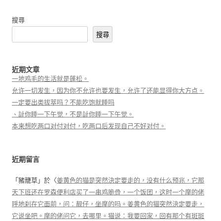
搜尋
搜尋
近期文章
一地鸡毛的生活就是蓬松。
允许一切发生，因为你不允许也要发生，允许了还能显得你大方点。
一定要出类拔萃吗？不能吃饱就睡吗
、訨你睡一下午觉，不是訨你睡一下午觉。
本来想吃两口对付对付，吃两口后发现自己不好对付。
近期留言
「
豬籠草
」於〈
姜黄色的猫是突然決定要走的，没有什么预兆，它那
天下班还在罗森便利店买了一串鸡脆骨，一个饭团，这时一个摩的佬
呼地刹在它面前，问：靓仔，坐摩的吗。姜黄色的猫突然決定要走，
它说坐吧。摩的佬问它，去哪里。猫说：我要回家，回有那个有斑斑