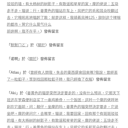
驳驳的墙，有大杨树的树影子，有歌谣和星星的家。摩的佬说：五块
走不走。猫说：行。姜黄色的猫站在车上，风把它的毛和耳朵吹翻过
去，它哦吼吼地唱起了歌：就是这样，我骑着风神125，辞别这个哮喘
的都市。管它什么景气什么
前途啊，我不在乎。
〉發佈留言
「
默默ㄇㄛˋ
」於〈
關於
〉發佈留言
「
诺啊
」於〈
關於
〉發佈留言
「
Atlas
」於〈
曾經有人問我，失去的東西還會回來嗎?我說，曾經丟
了一粒釦子，等到找回那粒釦子時，我已經換了衣服
〉發佈留言
「
Aki
」於〈
姜黄色的猫是突然決定要走的，没有什么预兆，它那天下
班还在罗森便利店买了一串鸡脆骨，一个饭团，这时一个摩的佬呼地
刹在它面前，问：靓仔，坐摩的吗。姜黄色的猫突然決定要走，它说
坐吧。摩的佬问它，去哪里。猫说：我要回家，回有那个有斑斑驳驳
的墙，有大杨树的树影子，有歌谣和星星的家。摩的佬说：五块走不
走。猫说：行。姜黄色的猫站在车上，风把它的毛和耳朵吹翻过去，