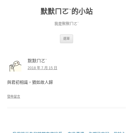
默默ㄇㄛˋ的小站
我是默默ㄇㄛˋ
跳至主要內容
選單
默默ㄇㄛˋ
2018 年 7 月 15 日
與君初相識，猶如故人歸
發佈留言