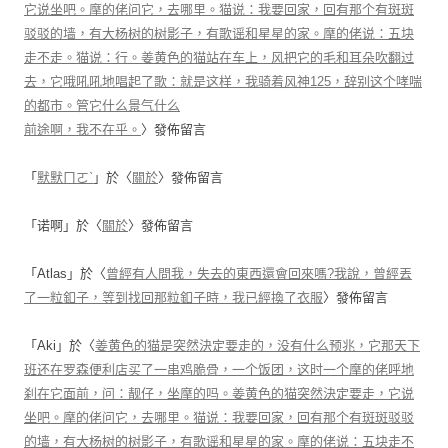
它说坐吧。摩的佬问它，去哪里。猫说：我要回家，回有那个有斑斑
驳驳的墙，有大杨树的树影子，有歌谣和星星的家。摩的佬说：五块
走不走。猫说：行。姜黄色的猫站在车上，风把它的毛和耳朵吹翻过
去，它哦吼吼地唱起了歌：就是这样，我骑着风神125，辞别这个哮喘
的都市。管它什么景气什么
前途啊，我不在乎。
〉發佈留言
「
默默ㄇㄛˋ
」於〈
關於
〉發佈留言
「
诺啊
」於〈
關於
〉發佈留言
「
Atlas
」於〈
曾經有人問我，失去的東西還會回來嗎?我說，曾經丟
了一粒釦子，等到找回那粒釦子時，我已經換了衣服
〉發佈留言
「
Aki
」於〈
姜黄色的猫是突然決定要走的，没有什么预兆，它那天下
班还在罗森便利店买了一串鸡脆骨，一个饭团，这时一个摩的佬呼地
刹在它面前，问：靓仔，坐摩的吗。姜黄色的猫突然決定要走，它说
坐吧。摩的佬问它，去哪里。猫说：我要回家，回有那个有斑斑驳驳
的墙，有大杨树的树影子，有歌谣和星星的家。摩的佬说：五块走不