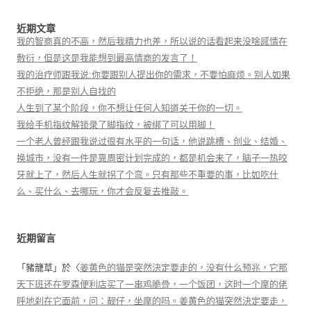
近期文章
我的智商真的不高，然后我精力也差，所以说的话看起来没啥感情在
敷衍，但是这是我能想到最高情商的发言了！
我的治疗师跟我说:你要跟别人提出你的需求，不要怕麻烦。别人如果
不拒绝，那是别人自找的
人生到了某个阶段，你不想让任何人知道关于你的一切。
我给手机指纹解锁录了脚指纹，被绑了可以用脚！
一个老人曾经跟我说过很有水平的一句话，他说跳槽、创业、结婚、
换城市，没有一件是靠周密计划完成的，都是机会来了，脑子一热咬
牙就上了，然后人生就拐了个弯。只有那些不重要的事，比如吃什
么、买什么、去哪玩，你才会反复去推敲。
近期留言
「
豬籠草
」於〈
姜黄色的猫是突然決定要走的，没有什么预兆，它那
天下班还在罗森便利店买了一串鸡脆骨，一个饭团，这时一个摩的佬
呼地刹在它面前，问：靓仔，坐摩的吗。姜黄色的猫突然決定要走，