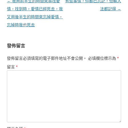
文章導覽
←
我用前半生的時間來尋找愛
有些事情，你都已忘記，但輸入
情，找到時，愛情已經死去，我
法都記得
→
又用後半生的時間來忘掉愛情，
忘掉時我也死去
發佈留言
發佈留言必須填寫的電子郵件地址不會公開。
必填欄位標示為
*
留言
*