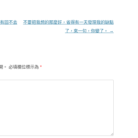
有回不去
不要把我想的那麼好，省得有一天發現我的缺點
了，來一句，你變了。
→
開。
必填欄位標示為
*