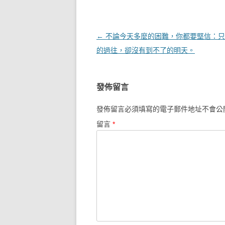
文章導覽
←
不論今天多麼的困難，你都要堅信：只
的過往，卻沒有到不了的明天。
發佈留言
發佈留言必須填寫的電子郵件地址不會公
留言
*