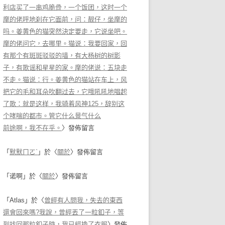
利店买了一串鸡脆骨，一个饭团，这时一个
摩的佬呼地刹在它面前，问：靓仔，坐摩的
吗。姜黄色的猫突然決定要走，它说坐吧。
摩的佬问它，去哪里。猫说：我要回家，回
有那个有斑斑驳驳的墙，有大杨树的树影
子，有歌谣和星星的家。摩的佬说：五块走
不走。猫说：行。姜黄色的猫站在车上，风
把它的毛和耳朵吹翻过去，它哦吼吼地唱起
了歌：就是这样，我骑着风神125，辞别这
个哮喘的都市。管它什么景气什么
前途啊，我不在乎。
〉發佈留言
「
默默ㄇㄛˋ
」於〈
關於
〉發佈留言
「
诺啊
」於〈
關於
〉發佈留言
「
Atlas
」於〈
曾經有人問我，失去的東西
還會回來嗎?我說，曾經丟了一粒釦子，等
到找回那粒釦子時，我已經換了衣服
〉發佈