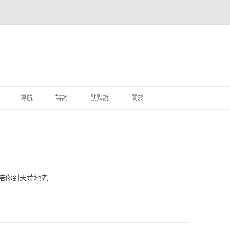
跳至主要內容
導航
詩詞
默默說
關於
港銀行
商
地銀行
陪你到天荒地老
外銀行
付工具