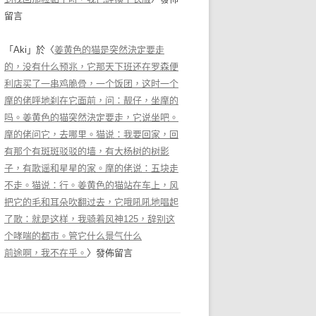
留言
「
Aki
」於〈
姜黄色的猫是突然決定要走
的，没有什么预兆，它那天下班还在罗森便
利店买了一串鸡脆骨，一个饭团，这时一个
摩的佬呼地刹在它面前，问：靓仔，坐摩的
吗。姜黄色的猫突然決定要走，它说坐吧。
摩的佬问它，去哪里。猫说：我要回家，回
有那个有斑斑驳驳的墙，有大杨树的树影
子，有歌谣和星星的家。摩的佬说：五块走
不走。猫说：行。姜黄色的猫站在车上，风
把它的毛和耳朵吹翻过去，它哦吼吼地唱起
了歌：就是这样，我骑着风神125，辞别这
个哮喘的都市。管它什么景气什么
前途啊，我不在乎。
〉發佈留言