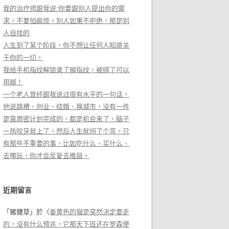
我的治疗师跟我说:你要跟别人提出你的需
求，不要怕麻烦。别人如果不拒绝，那是别
人自找的
人生到了某个阶段，你不想让任何人知道关
于你的一切。
我给手机指纹解锁录了脚指纹，被绑了可以
用脚！
一个老人曾经跟我说过很有水平的一句话，
他说跳槽、创业、结婚、换城市，没有一件
是靠周密计划完成的，都是机会来了，脑子
一热咬牙就上了，然后人生就拐了个弯。只
有那些不重要的事，比如吃什么、买什么、
去哪玩，你才会反复去推敲。
近期留言
「
豬籠草
」於〈
姜黄色的猫是突然決定要走
的，没有什么预兆，它那天下班还在罗森便