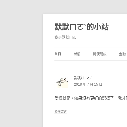
默默ㄇㄛˋ的小站
我是默默ㄇㄛˋ
首頁
狀態
隨便說說
金融
碎碎念
不算技巧
香
默默ㄇㄛˋ
獨白
券
2018 年 7 月 15 日
說說
內
愛情就是，如果沒有更好的選擇了，我才
境
發佈留言
支