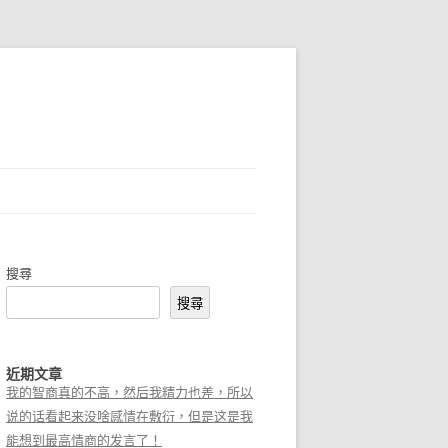
搜尋
搜尋
近期文章
我的智商真的不高，然后我精力也差，所以
说的话看起来没啥感情在敷衍，但是这是我
能想到最高情商的发言了！