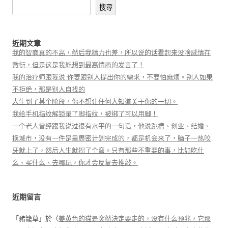
搜尋
近期文章
我的智商真的不高，然后我精力也差，所以说的话看起来没啥感情在
敷衍，但是这是我能想到最高情商的发言了！
我的治疗师跟我说:你要跟别人提出你的需求，不要怕麻烦。别人如果
不拒绝，那是别人自找的
人生到了某个阶段，你不想让任何人知道关于你的一切。
我给手机指纹解锁录了脚指纹，被绑了可以用脚！
一个老人曾经跟我说过很有水平的一句话，他说跳槽、创业、结婚、
换城市，没有一件是靠周密计划完成的，都是机会来了，脑子一热咬
牙就上了，然后人生就拐了个弯。只有那些不重要的事，比如吃什
么、买什么、去哪玩，你才会反复去推敲。
近期留言
「
豬籠草
」於〈
姜黄色的猫是突然決定要走的，没有什么预兆，它那