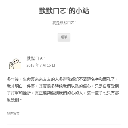
默默ㄇㄛˋ的小站
我是默默ㄇㄛˋ
跳至主要內容
選單
默默ㄇㄛˋ
2018 年 7 月 15 日
多年後，生命裏來來去去的人多得我都記不清楚名字和面孔了，
我才明白一件事，其實很多時候我們以爲的傷心，只是自尊受到
了打擊和挫折，真正能夠傷到我們的心的人，這一輩子也只有那
麼幾個。
發佈留言