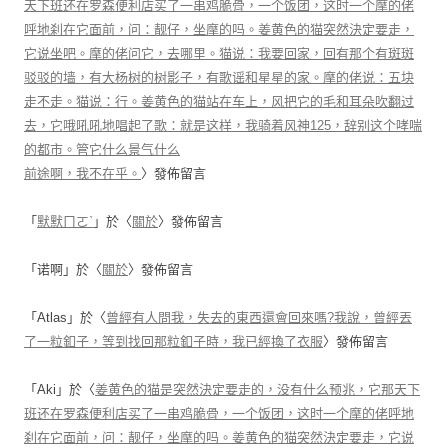
天下班还在罗森便利店买了一串鸡脆骨，一个饭团，这时一个摩的佬
呼地刹在它面前，问：靓仔，坐摩的吗。姜黄色的猫突然決定要走，
它说坐吧。摩的佬问它，去哪里。猫说：我要回家，回有那个有斑斑
驳驳的墙，有大杨树的树影子，有歌谣和星星的家。摩的佬说：五块
走不走。猫说：行。姜黄色的猫站在车上，风把它的毛和耳朵吹翻过
去，它哦吼吼地唱起了歌：就是这样，我骑着风神125，辞别这个哮喘
的都市。管它什么景气什么
前途啊，我不在乎。
〉發佈留言
「
默默ㄇㄛˋ
」於〈
關於
〉發佈留言
「
诺啊
」於〈
關於
〉發佈留言
「
Atlas
」於〈
曾經有人問我，失去的東西還會回來嗎?我說，曾經丟
了一粒釦子，等到找回那粒釦子時，我已經換了衣服
〉發佈留言
「
Aki
」於〈
姜黄色的猫是突然決定要走的，没有什么预兆，它那天下
班还在罗森便利店买了一串鸡脆骨，一个饭团，这时一个摩的佬呼地
刹在它面前，问：靓仔，坐摩的吗。姜黄色的猫突然決定要走，它说