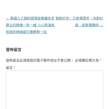
文章導覽
←
兩個人之間的感情就像織毛衣
我對於你，只是場意外；你對於
建立的時候一針一線 小心而漫長
我，卻是場期待
→
拆除的時候卻只需輕輕一拉
發佈留言
發佈留言必須填寫的電子郵件地址不會公開。
必填欄位標示為
*
留言
*