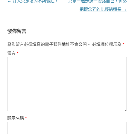
文章導覽
←
好人只是壞的不夠徹底。
只是一起走過一段路而已，何必
把懷念弄的比經過還長
→
發佈留言
發佈留言必須填寫的電子郵件地址不會公開。
必填欄位標示為
*
留言
*
顯示名稱
*