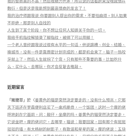
我的智商真的不高，然后我精力也差，所以说的话看起来没啥感情在
敷衍，但是这是我能想到最高情商的发言了！
我的治疗师跟我说:你要跟别人提出你的需求，不要怕麻烦。别人如果
不拒绝，那是别人自找的
人生到了某个阶段，你不想让任何人知道关于你的一切。
我给手机指纹解锁录了脚指纹，被绑了可以用脚！
一个老人曾经跟我说过很有水平的一句话，他说跳槽、创业、结婚、
换城市，没有一件是靠周密计划完成的，都是机会来了，脑子一热咬
牙就上了，然后人生就拐了个弯。只有那些不重要的事，比如吃什
么、买什么、去哪玩，你才会反复去推敲。
近期留言
「
豬籠草
」於〈
姜黄色的猫是突然決定要走的，没有什么预兆，它那
天下班还在罗森便利店买了一串鸡脆骨，一个饭团，这时一个摩的佬
呼地刹在它面前，问：靓仔，坐摩的吗。姜黄色的猫突然決定要走，
它说坐吧。摩的佬问它，去哪里。猫说：我要回家，回有那个有斑斑
驳驳的墙，有大杨树的树影子，有歌谣和星星的家。摩的佬说：五块