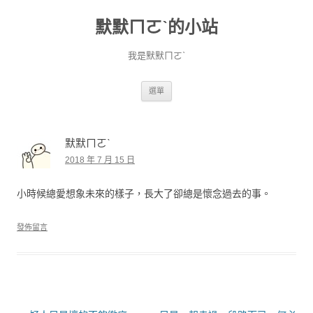
默默ㄇㄛˋ的小站
我是默默ㄇㄛˋ
跳至主要內容
選單
默默ㄇㄛˋ
2018 年 7 月 15 日
小時候總愛想象未來的樣子，長大了卻總是懷念過去的事。
發佈留言