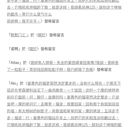
走不走。猫说：行。姜黄色的猫站在车上，风把它的毛和耳朵吹翻过
去，它哦吼吼地唱起了歌：就是这样，我骑着风神125，辞别这个哮喘
的都市。管它什么景气什么
前途啊，我不在乎。
〉發佈留言
「
默默ㄇㄛˋ
」於〈
關於
〉發佈留言
「
诺啊
」於〈
關於
〉發佈留言
「
Atlas
」於〈
曾經有人問我，失去的東西還會回來嗎?我說，曾經丟
了一粒釦子，等到找回那粒釦子時，我已經換了衣服
〉發佈留言
「
Aki
」於〈
姜黄色的猫是突然決定要走的，没有什么预兆，它那天下
班还在罗森便利店买了一串鸡脆骨，一个饭团，这时一个摩的佬呼地
刹在它面前，问：靓仔，坐摩的吗。姜黄色的猫突然決定要走，它说
坐吧。摩的佬问它，去哪里。猫说：我要回家，回有那个有斑斑驳驳
的墙，有大杨树的树影子，有歌谣和星星的家。摩的佬说：五块走不
走。猫说：行。姜黄色的猫站在车上，风把它的毛和耳朵吹翻过去，
它哦吼吼地唱起了歌：就是这样，我骑着风神125，辞别这个哮喘的都