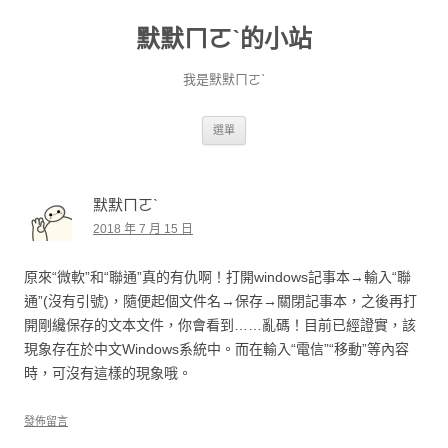
默默ㄇㄛˋ的小站
我是默默ㄇㄛˋ
跳至主要內容
選單
默默ㄇㄛˋ
2018 年 7 月 15 日
原來“微軟”和“聯通”真的有仇啊！打開windows記事本→輸入“聯
通”(沒有引號)，隨便起個文件名→保存→關閉記事本，之後再打
開剛纔保存的文本文件，你會看到……亂碼！目前已經證實，該
現象存在於中文Windows系統中。而在輸入“電信”“移動”等內容
時，可沒有這樣的現象哦。
發佈留言