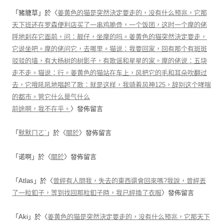
「
豬籠草
」於〈
姜黄色的猫是突然決定要走的，没有什么预兆，它那
天下班还在罗森便利店买了一串鸡脆骨，一个饭团，这时一个摩的佬
呼地刹在它面前，问：靓仔，坐摩的吗。姜黄色的猫突然決定要走，
它说坐吧。摩的佬问它，去哪里。猫说：我要回家，回有那个有斑斑
驳驳的墙，有大杨树的树影子，有歌谣和星星的家。摩的佬说：五块
走不走。猫说：行。姜黄色的猫站在车上，风把它的毛和耳朵吹翻过
去，它哦吼吼地唱起了歌：就是这样，我骑着风神125，辞别这个哮喘
的都市。管它什么景气什么
前途啊，我不在乎。
〉發佈留言
「
默默ㄇㄛˋ
」於〈
關於
〉發佈留言
「
诺啊
」於〈
關於
〉發佈留言
「
Atlas
」於〈
曾經有人問我，失去的東西還會回來嗎?我說，曾經丟
了一粒釦子，等到找回那粒釦子時，我已經換了衣服
〉發佈留言
「
Aki
」於〈
姜黄色的猫是突然決定要走的，没有什么预兆，它那天下