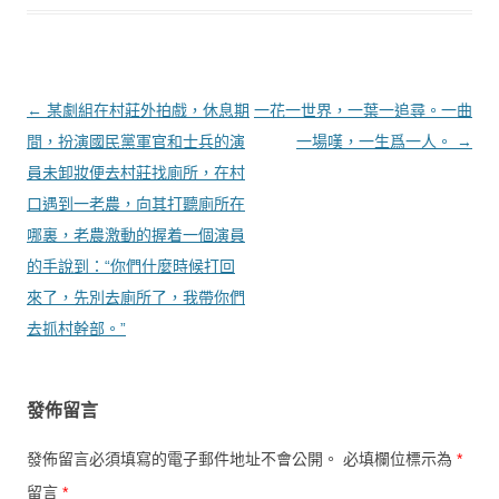
文章導覽
←
某劇組在村莊外拍戲，休息期
一花一世界，一葉一追尋。一曲
間，扮演國民黨軍官和士兵的演
一場嘆，一生爲一人。
→
員未卸妝便去村莊找廁所，在村
口遇到一老農，向其打聽廁所在
哪裏，老農激動的握着一個演員
的手說到：“你們什麼時候打回
來了，先別去廁所了，我帶你們
去抓村幹部。”
發佈留言
發佈留言必須填寫的電子郵件地址不會公開。
必填欄位標示為
*
留言
*