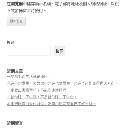
在
瀏覽器
中儲存顯示名稱、電子郵件地址及個人網站網址，以供
下次發佈留言時使用。
搜尋
搜尋
近期文章
一地鸡毛的生活就是蓬松。
允许一切发生，因为你不允许也要发生，允许了还能显得你大方点。
一定要出类拔萃吗？不能吃饱就睡吗
、訨你睡一下午觉，不是訨你睡一下午觉。
本来想吃两口对付对付，吃两口后发现自己不好对付。
近期留言