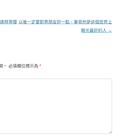
逢時等煙
以後一定要對男朋友好一點，畢竟他是這個世界上
眼光最好的人
→
開。
必填欄位標示為
*