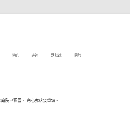
跳至主要內容
導航
詩詞
默默說
關於
港銀行
商
地銀行
家庭院已飄雪， 寒心亦落幾重霜。
外銀行
付工具