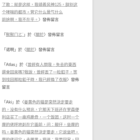
了歌：就是这样，我骑着风神125，辞别这
个哮喘的都市。管它什么景气什么
前途啊，我不在乎。
〉發佈留言
「
默默ㄇㄛˋ
」於〈
關於
〉發佈留言
「
诺啊
」於〈
關於
〉發佈留言
「
Atlas
」於〈
曾經有人問我，失去的東西
還會回來嗎?我說，曾經丟了一粒釦子，等
到找回那粒釦子時，我已經換了衣服
〉發佈
留言
「
Aki
」於〈
姜黄色的猫是突然決定要走
的，没有什么预兆，它那天下班还在罗森便
利店买了一串鸡脆骨，一个饭团，这时一个
摩的佬呼地刹在它面前，问：靓仔，坐摩的
吗。姜黄色的猫突然決定要走，它说坐吧。
摩的佬问它，去哪里。猫说：我要回家，回