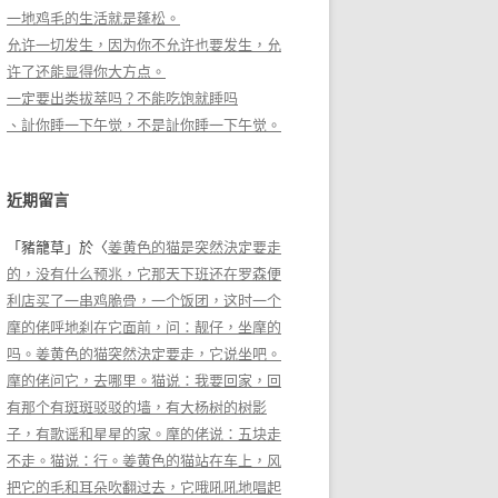
一地鸡毛的生活就是蓬松。
允许一切发生，因为你不允许也要发生，允
许了还能显得你大方点。
一定要出类拔萃吗？不能吃饱就睡吗
、訨你睡一下午觉，不是訨你睡一下午觉。
近期留言
「
豬籠草
」於〈
姜黄色的猫是突然決定要走
的，没有什么预兆，它那天下班还在罗森便
利店买了一串鸡脆骨，一个饭团，这时一个
摩的佬呼地刹在它面前，问：靓仔，坐摩的
吗。姜黄色的猫突然決定要走，它说坐吧。
摩的佬问它，去哪里。猫说：我要回家，回
有那个有斑斑驳驳的墙，有大杨树的树影
子，有歌谣和星星的家。摩的佬说：五块走
不走。猫说：行。姜黄色的猫站在车上，风
把它的毛和耳朵吹翻过去，它哦吼吼地唱起