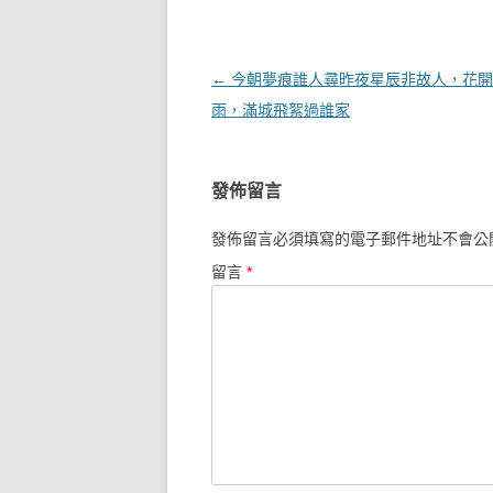
文章導覽
←
今朝夢痕誰人尋昨夜星辰非故人，花開
雨，滿城飛絮過誰家
發佈留言
發佈留言必須填寫的電子郵件地址不會公
留言
*