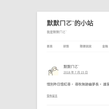
默默ㄇㄛˋ的小站
我是默默ㄇㄛˋ
首頁
狀態
隨便說說
金融
碎碎念
不算技巧
香
默默ㄇㄛˋ
獨白
券
2018 年 7 月 15 日
說說
內
惜別昨日憶紅尋， 尋秋無跡幽夢長。 誰
境
發佈留言
支