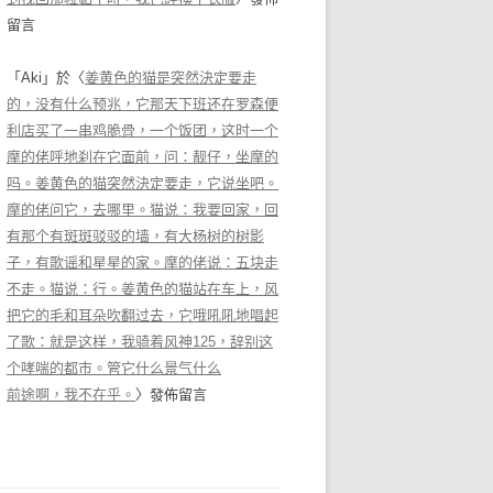
留言
「
Aki
」於〈
姜黄色的猫是突然決定要走
的，没有什么预兆，它那天下班还在罗森便
利店买了一串鸡脆骨，一个饭团，这时一个
摩的佬呼地刹在它面前，问：靓仔，坐摩的
吗。姜黄色的猫突然決定要走，它说坐吧。
摩的佬问它，去哪里。猫说：我要回家，回
有那个有斑斑驳驳的墙，有大杨树的树影
子，有歌谣和星星的家。摩的佬说：五块走
不走。猫说：行。姜黄色的猫站在车上，风
把它的毛和耳朵吹翻过去，它哦吼吼地唱起
了歌：就是这样，我骑着风神125，辞别这
个哮喘的都市。管它什么景气什么
前途啊，我不在乎。
〉發佈留言