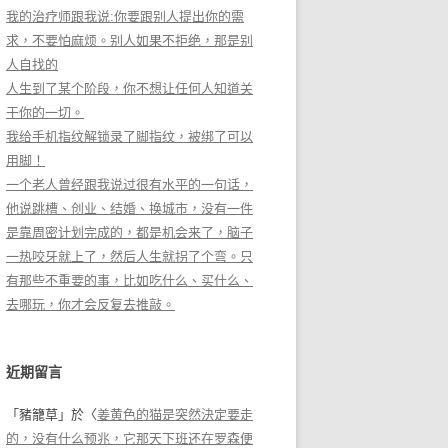
我的治疗师跟我说:你要跟别人提出你的需
求，不要怕麻烦。别人如果不拒绝，那是别
人自找的
人生到了某个阶段，你不想让任何人知道关
于你的一切。
我给手机指纹解锁录了脚指纹，被绑了可以
用脚！
一个老人曾经跟我说过很有水平的一句话，
他说跳槽、创业、结婚、换城市，没有一件
是靠周密计划完成的，都是机会来了，脑子
一热咬牙就上了，然后人生就拐了个弯。只
有那些不重要的事，比如吃什么、买什么、
去哪玩，你才会反复去推敲。
近期留言
「
豬籠草
」於〈
姜黄色的猫是突然決定要走
的，没有什么预兆，它那天下班还在罗森便