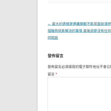
文章導覽
←
最大的遺憾是連離開都不能當面說清吧
個擁抱就能解決的事情 最後卻是沒有任
同陌路
發佈留言
發佈留言必須填寫的電子郵件地址不會公
留言
*