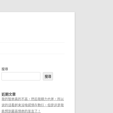
搜尋
搜尋
近期文章
我的智商真的不高，然后我精力也差，所以
说的话看起来没啥感情在敷衍，但是这是我
能想到最高情商的发言了！