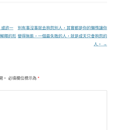
 或許一
別有事沒事就去抱怨別人，其實都是你的懶惰讓你
何解釋的形
變得無能，一個最失敗的人，就是成天只會抱怨的
人。
→
開。
必填欄位標示為
*