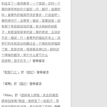
利店买了一串鸡脆骨，一个饭团，这时一个
摩的佬呼地刹在它面前，问：靓仔，坐摩的
吗。姜黄色的猫突然決定要走，它说坐吧。
摩的佬问它，去哪里。猫说：我要回家，回
有那个有斑斑驳驳的墙，有大杨树的树影
子，有歌谣和星星的家。摩的佬说：五块走
不走。猫说：行。姜黄色的猫站在车上，风
把它的毛和耳朵吹翻过去，它哦吼吼地唱起
了歌：就是这样，我骑着风神125，辞别这
个哮喘的都市。管它什么景气什么
前途啊，我不在乎。
〉發佈留言
「
默默ㄇㄛˋ
」於〈
關於
〉發佈留言
「
诺啊
」於〈
關於
〉發佈留言
「
Atlas
」於〈
曾經有人問我，失去的東西
還會回來嗎?我說，曾經丟了一粒釦子，等
到找回那粒釦子時，我已經換了衣服
〉發佈