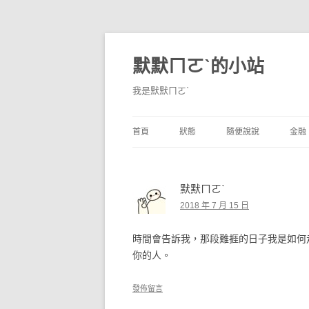
默默ㄇㄛˋ的小站
我是默默ㄇㄛˋ
首頁
狀態
隨便說說
金融
碎碎念
不算技巧
香
默默ㄇㄛˋ
獨白
券
2018 年 7 月 15 日
說說
內
時間會告訴我，那段難捱的日子我是如何
境
你的人。
支
發佈留言