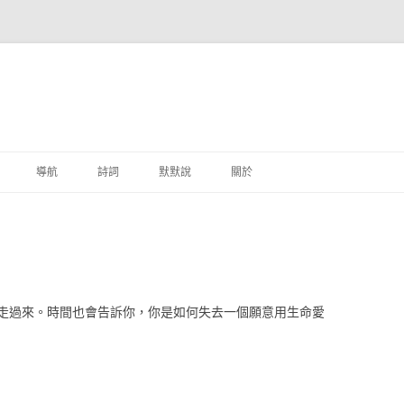
跳至主要內容
導航
詩詞
默默說
關於
港銀行
商
地銀行
走過來。時間也會告訴你，你是如何失去一個願意用生命愛
外銀行
付工具