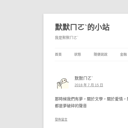
默默ㄇㄛˋ的小站
我是默默ㄇㄛˋ
首頁
狀態
隨便說說
金融
碎碎念
不算技巧
香
默默ㄇㄛˋ
獨白
券
2018 年 7 月 15 日
說說
內
那時候我們有夢，關於文學，關於愛情，
境
都是夢破碎的聲音
支
發佈留言