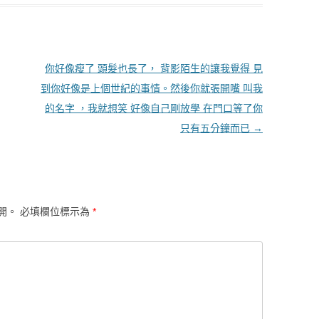
你好像瘦了 頭髮也長了， 背影陌生的讓我覺得 見
到你好像是上個世紀的事情。然後你就張開嘴 叫我
的名字 ，我就想笑 好像自己剛放學 在門口等了你
只有五分鐘而已
→
開。
必填欄位標示為
*