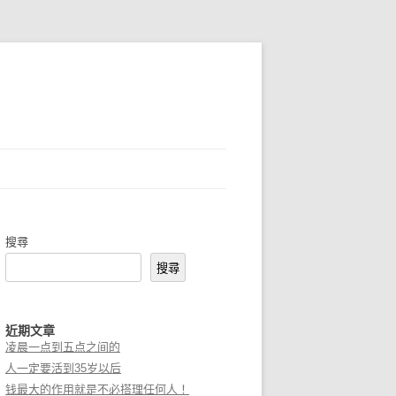
搜尋
搜尋
近期文章
凌晨一点到五点之间的
人一定要活到35岁以后
钱最大的作用就是不必搭理任何人！