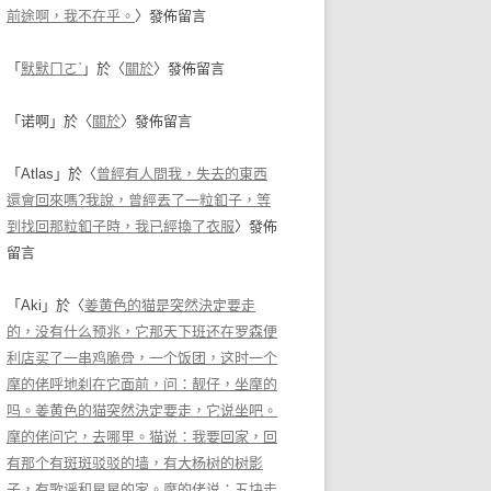
前途啊，我不在乎。
〉發佈留言
「
默默ㄇㄛˋ
」於〈
關於
〉發佈留言
「
诺啊
」於〈
關於
〉發佈留言
「
Atlas
」於〈
曾經有人問我，失去的東西
還會回來嗎?我說，曾經丟了一粒釦子，等
到找回那粒釦子時，我已經換了衣服
〉發佈
留言
「
Aki
」於〈
姜黄色的猫是突然決定要走
的，没有什么预兆，它那天下班还在罗森便
利店买了一串鸡脆骨，一个饭团，这时一个
摩的佬呼地刹在它面前，问：靓仔，坐摩的
吗。姜黄色的猫突然決定要走，它说坐吧。
摩的佬问它，去哪里。猫说：我要回家，回
有那个有斑斑驳驳的墙，有大杨树的树影
子，有歌谣和星星的家。摩的佬说：五块走