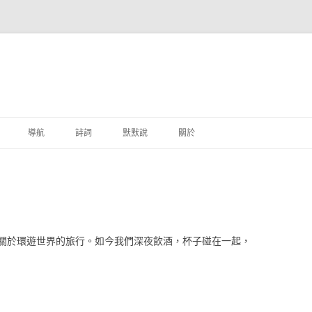
跳至主要內容
導航
詩詞
默默說
關於
港銀行
商
地銀行
關於環遊世界的旅行。如今我們深夜飲酒，杯子碰在一起，
外銀行
付工具