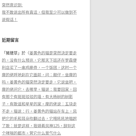
突然意识到:
我不敢说出所有真话，但我至少可以做到不
说假话！
近期留言
「
豬籠草
」於〈
姜黄色的猫是突然決定要走
的，没有什么预兆，它那天下班还在罗森便
利店买了一串鸡脆骨，一个饭团，这时一个
摩的佬呼地刹在它面前，问：靓仔，坐摩的
吗。姜黄色的猫突然決定要走，它说坐吧。
摩的佬问它，去哪里。猫说：我要回家，回
有那个有斑斑驳驳的墙，有大杨树的树影
子，有歌谣和星星的家。摩的佬说：五块走
不走。猫说：行。姜黄色的猫站在车上，风
把它的毛和耳朵吹翻过去，它哦吼吼地唱起
了歌：就是这样，我骑着风神125，辞别这
个哮喘的都市。管它什么景气什么