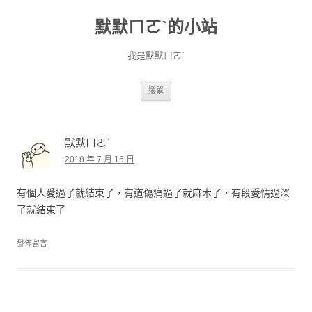
默默ㄇㄛˋ的小站
我是默默ㄇㄛˋ
跳至主要內容
選單
默默ㄇㄛˋ
2018 年 7 月 15 日
有個人愛過了就結束了，有道傷痛過了就麻木了，有段愛情過深
了就結束了
發佈留言