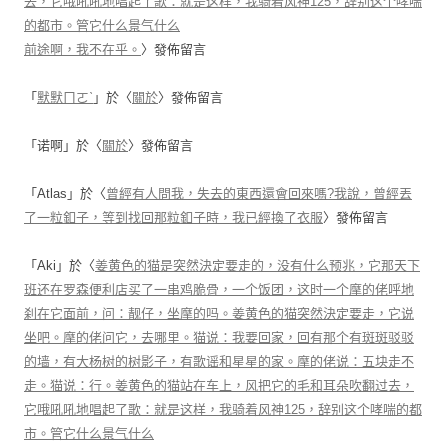
去，它哦吼吼地唱起了歌：就是这样，我骑着风神125，辞别这个哮喘
的都市。管它什么景气什么
前途啊，我不在乎。
〉發佈留言
「
默默ㄇㄛˋ
」於〈
關於
〉發佈留言
「
诺啊
」於〈
關於
〉發佈留言
「
Atlas
」於〈
曾經有人問我，失去的東西還會回來嗎?我說，曾經丟
了一粒釦子，等到找回那粒釦子時，我已經換了衣服
〉發佈留言
「
Aki
」於〈
姜黄色的猫是突然決定要走的，没有什么预兆，它那天下
班还在罗森便利店买了一串鸡脆骨，一个饭团，这时一个摩的佬呼地
刹在它面前，问：靓仔，坐摩的吗。姜黄色的猫突然決定要走，它说
坐吧。摩的佬问它，去哪里。猫说：我要回家，回有那个有斑斑驳驳
的墙，有大杨树的树影子，有歌谣和星星的家。摩的佬说：五块走不
走。猫说：行。姜黄色的猫站在车上，风把它的毛和耳朵吹翻过去，
它哦吼吼地唱起了歌：就是这样，我骑着风神125，辞别这个哮喘的都
市。管它什么景气什么