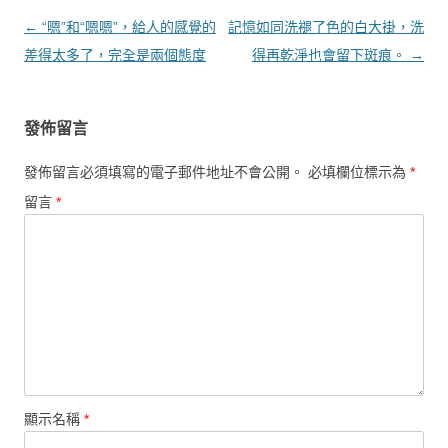
文章導覽
←
“嗯”和“嗯嗯”，給人的感覺的
記憶如同洗褪了色的白大褂，洗
差得太多了，完全是兩個態度
得再乾淨也會留下斑痕。
→
發佈留言
發佈留言必須填寫的電子郵件地址不會公開。
必填欄位標示為
*
留言
*
顯示名稱
*