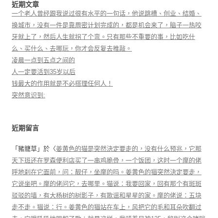
近期文章
一个老人曾经跟我说过很有水平的一句话，他说跳槽、创业、结婚、
换城市，没有一件是靠周密计划完成的，都是机会来了，脑子一热咬
牙就上了，然后人生就拐了个弯。只有那些不重要的事，比如吃什
么、买什么、去哪玩，你才会反复去推敲。
凌晨一点到五点之间的
人一定要活到35岁以后
钱最大的作用就是不必搭理任何人！
突然意识到:
近期留言
「
豬籠草
」於〈
姜黄色的猫是突然決定要走的，没有什么预兆，它那
天下班还在罗森便利店买了一串鸡脆骨，一个饭团，这时一个摩的佬
呼地刹在它面前，问：靓仔，坐摩的吗。姜黄色的猫突然決定要走，
它说坐吧。摩的佬问它，去哪里。猫说：我要回家，回有那个有斑斑
驳驳的墙，有大杨树的树影子，有歌谣和星星的家。摩的佬说：五块
走不走。猫说：行。姜黄色的猫站在车上，风把它的毛和耳朵吹翻过