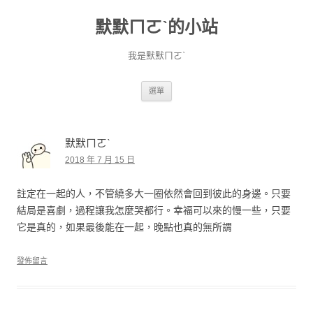
默默ㄇㄛˋ的小站
我是默默ㄇㄛˋ
跳至主要內容
選單
默默ㄇㄛˋ
2018 年 7 月 15 日
註定在一起的人，不管繞多大一圈依然會回到彼此的身邊。只要
結局是喜劇，過程讓我怎麼哭都行。幸福可以來的慢一些，只要
它是真的，如果最後能在一起，晚點也真的無所謂
發佈留言