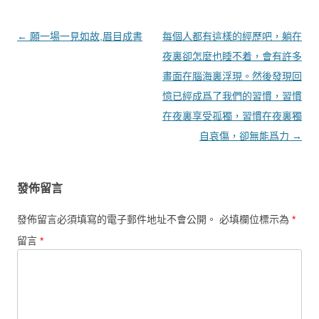
文章導覽
←
願一場一見如故,眉目成書
每個人都有這樣的經歷吧，躺在
夜裏卻怎麼也睡不着，會有許多
畫面在腦海裏浮現。然後發現回
憶已經成爲了我們的習慣，習慣
在夜裏享受孤獨，習慣在夜裏獨
自哀傷，卻無能爲力
→
發佈留言
發佈留言必須填寫的電子郵件地址不會公開。
必填欄位標示為
*
留言
*