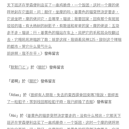
天下班还在罗森便利店买了一串鸡脆骨，一个饭团，这时一个摩的佬
呼地刹在它面前，问：靓仔，坐摩的吗。姜黄色的猫突然決定要走，
它说坐吧。摩的佬问它，去哪里。猫说：我要回家，回有那个有斑斑
驳驳的墙，有大杨树的树影子，有歌谣和星星的家。摩的佬说：五块
走不走。猫说：行。姜黄色的猫站在车上，风把它的毛和耳朵吹翻过
去，它哦吼吼地唱起了歌：就是这样，我骑着风神125，辞别这个哮喘
的都市。管它什么景气什么
前途啊，我不在乎。
〉發佈留言
「
默默ㄇㄛˋ
」於〈
關於
〉發佈留言
「
诺啊
」於〈
關於
〉發佈留言
「
Atlas
」於〈
曾經有人問我，失去的東西還會回來嗎?我說，曾經丟
了一粒釦子，等到找回那粒釦子時，我已經換了衣服
〉發佈留言
「
Aki
」於〈
姜黄色的猫是突然決定要走的，没有什么预兆，它那天下
班还在罗森便利店买了一串鸡脆骨，一个饭团，这时一个摩的佬呼地