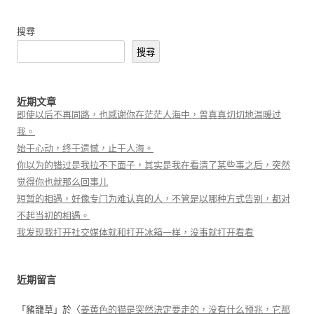
搜尋
搜尋
近期文章
即使以后不再同路，也感谢你在茫茫人海中，曾真真切切地温暖过
我。
始于心动，终于遗憾，止于人海。
你以为的错过是我拉不下面子，其实是我在看清了某些事之后，突然
觉得你也就那么回事儿
短暂的相遇，好像专门为难认真的人，不管是以哪种方式告别，都对
不起当初的相遇。
我发现我打开社交媒体就和打开冰箱一样，没事就打开看看
近期留言
「
豬籠草
」於〈
姜黄色的猫是突然決定要走的，没有什么预兆，它那