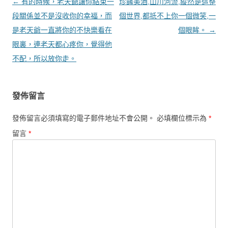
文章導覽
←
有的時候，老天爺讓你結束一
珍饈美酒,山川河流,縱然是這整
段關係並不是沒收你的幸福，而
個世界,都抵不上你一個微笑,一
是老天爺一直將你的不快樂看在
個眼眸。
→
眼裏，連老天都心疼你，覺得他
不配，所以放你走。
發佈留言
發佈留言必須填寫的電子郵件地址不會公開。
必填欄位標示為
*
留言
*