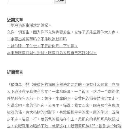
近期文章
一地鸡毛的生活就是蓬松。
允许一切发生，因为你不允许也要发生，允许了还能显得你大方点。
一定要出类拔萃吗？不能吃饱就睡吗
、訨你睡一下午觉，不是訨你睡一下午觉。
本来想吃两口对付对付，吃两口后发现自己不好对付。
近期留言
「
豬籠草
」於〈
姜黄色的猫是突然決定要走的，没有什么预兆，它那
天下班还在罗森便利店买了一串鸡脆骨，一个饭团，这时一个摩的佬
呼地刹在它面前，问：靓仔，坐摩的吗。姜黄色的猫突然決定要走，
它说坐吧。摩的佬问它，去哪里。猫说：我要回家，回有那个有斑斑
驳驳的墙，有大杨树的树影子，有歌谣和星星的家。摩的佬说：五块
走不走。猫说：行。姜黄色的猫站在车上，风把它的毛和耳朵吹翻过
去，它哦吼吼地唱起了歌：就是这样，我骑着风神125，辞别这个哮喘