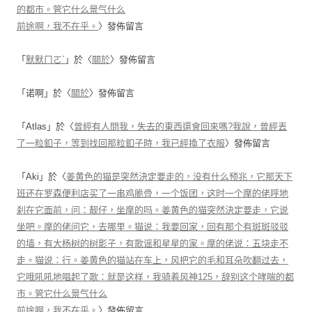
的都市。管它什么景气什么
前途啊，我不在乎。
〉發佈留言
「
默默ㄇㄛˋ
」於〈
關於
〉發佈留言
「
诺啊
」於〈
關於
〉發佈留言
「
Atlas
」於〈
曾經有人問我，失去的東西還會回來嗎?我說，曾經丟
了一粒釦子，等到找回那粒釦子時，我已經換了衣服
〉發佈留言
「
Aki
」於〈
姜黄色的猫是突然決定要走的，没有什么预兆，它那天下
班还在罗森便利店买了一串鸡脆骨，一个饭团，这时一个摩的佬呼地
刹在它面前，问：靓仔，坐摩的吗。姜黄色的猫突然決定要走，它说
坐吧。摩的佬问它，去哪里。猫说：我要回家，回有那个有斑斑驳驳
的墙，有大杨树的树影子，有歌谣和星星的家。摩的佬说：五块走不
走。猫说：行。姜黄色的猫站在车上，风把它的毛和耳朵吹翻过去，
它哦吼吼地唱起了歌：就是这样，我骑着风神125，辞别这个哮喘的都
市。管它什么景气什么
前途啊，我不在乎。
〉發佈留言