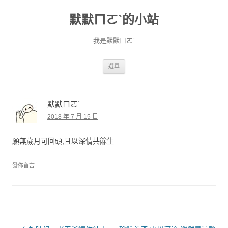
默默ㄇㄛˋ的小站
我是默默ㄇㄛˋ
跳至主要內容
選單
默默ㄇㄛˋ
2018 年 7 月 15 日
願無歲月可回頭,且以深情共餘生
發佈留言