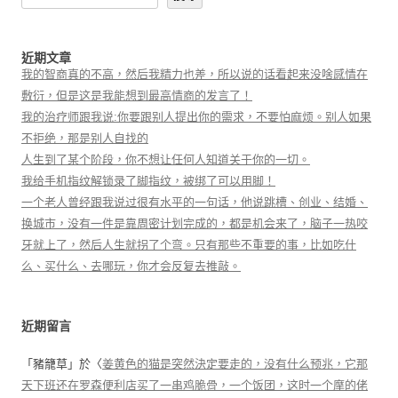
近期文章
我的智商真的不高，然后我精力也差，所以说的话看起来没啥感情在
敷衍，但是这是我能想到最高情商的发言了！
我的治疗师跟我说:你要跟别人提出你的需求，不要怕麻烦。别人如果
不拒绝，那是别人自找的
人生到了某个阶段，你不想让任何人知道关于你的一切。
我给手机指纹解锁录了脚指纹，被绑了可以用脚！
一个老人曾经跟我说过很有水平的一句话，他说跳槽、创业、结婚、
换城市，没有一件是靠周密计划完成的，都是机会来了，脑子一热咬
牙就上了，然后人生就拐了个弯。只有那些不重要的事，比如吃什
么、买什么、去哪玩，你才会反复去推敲。
近期留言
「
豬籠草
」於〈
姜黄色的猫是突然決定要走的，没有什么预兆，它那
天下班还在罗森便利店买了一串鸡脆骨，一个饭团，这时一个摩的佬