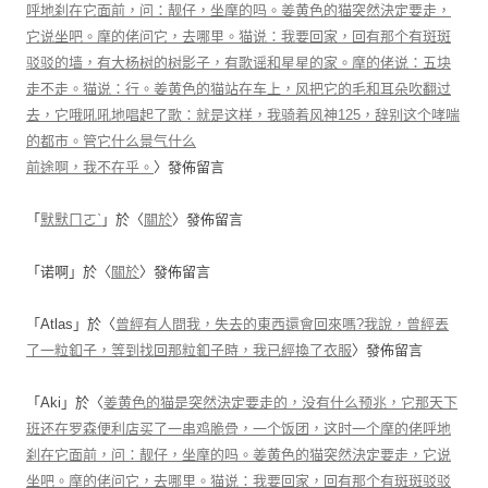
呼地刹在它面前，问：靓仔，坐摩的吗。姜黄色的猫突然決定要走，
它说坐吧。摩的佬问它，去哪里。猫说：我要回家，回有那个有斑斑
驳驳的墙，有大杨树的树影子，有歌谣和星星的家。摩的佬说：五块
走不走。猫说：行。姜黄色的猫站在车上，风把它的毛和耳朵吹翻过
去，它哦吼吼地唱起了歌：就是这样，我骑着风神125，辞别这个哮喘
的都市。管它什么景气什么
前途啊，我不在乎。
〉發佈留言
「
默默ㄇㄛˋ
」於〈
關於
〉發佈留言
「
诺啊
」於〈
關於
〉發佈留言
「
Atlas
」於〈
曾經有人問我，失去的東西還會回來嗎?我說，曾經丟
了一粒釦子，等到找回那粒釦子時，我已經換了衣服
〉發佈留言
「
Aki
」於〈
姜黄色的猫是突然決定要走的，没有什么预兆，它那天下
班还在罗森便利店买了一串鸡脆骨，一个饭团，这时一个摩的佬呼地
刹在它面前，问：靓仔，坐摩的吗。姜黄色的猫突然決定要走，它说
坐吧。摩的佬问它，去哪里。猫说：我要回家，回有那个有斑斑驳驳