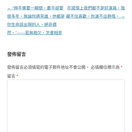
文章導覽
←
“伸手需要一瞬間，牽手卻要
在感情上我們都不是好演員，我
很多年，無論你遇見誰，他都是
藏不住喜歡，你演不出熱情。
→
你生命該出現的人，絕非偶
然。”——若無相欠，怎會相見
發佈留言
發佈留言必須填寫的電子郵件地址不會公開。
必填欄位標示為
*
留言
*