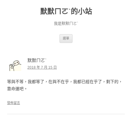
默默ㄇㄛˋ的小站
我是默默ㄇㄛˋ
跳至主要內容
選單
默默ㄇㄛˋ
2018 年 7 月 15 日
等與不等，我都等了，在與不在乎，我都已經在乎了，剩下的，
靠命運吧。
發佈留言