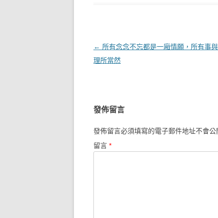
文章導覽
←
所有念念不忘都是一廂情願，所有事與
理所當然
發佈留言
發佈留言必須填寫的電子郵件地址不會公
留言
*