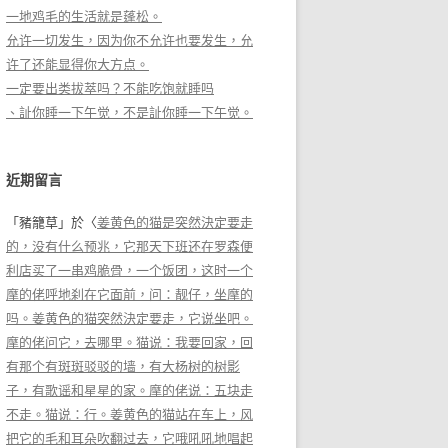
一地鸡毛的生活就是蓬松。
允许一切发生，因为你不允许也要发生，允
许了还能显得你大方点。
一定要出类拔萃吗？不能吃饱就睡吗
、訨你睡一下午觉，不是訨你睡一下午觉。
近期留言
「
豬籠草
」於〈
姜黄色的猫是突然決定要走
的，没有什么预兆，它那天下班还在罗森便
利店买了一串鸡脆骨，一个饭团，这时一个
摩的佬呼地刹在它面前，问：靓仔，坐摩的
吗。姜黄色的猫突然決定要走，它说坐吧。
摩的佬问它，去哪里。猫说：我要回家，回
有那个有斑斑驳驳的墙，有大杨树的树影
子，有歌谣和星星的家。摩的佬说：五块走
不走。猫说：行。姜黄色的猫站在车上，风
把它的毛和耳朵吹翻过去，它哦吼吼地唱起