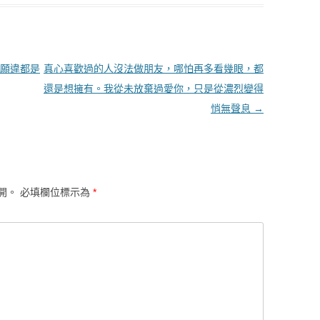
願違都是
真心喜歡過的人沒法做朋友，哪怕再多看幾眼，都
還是想擁有。我從未放棄過愛你，只是從濃烈變得
悄無聲息
→
開。
必填欄位標示為
*