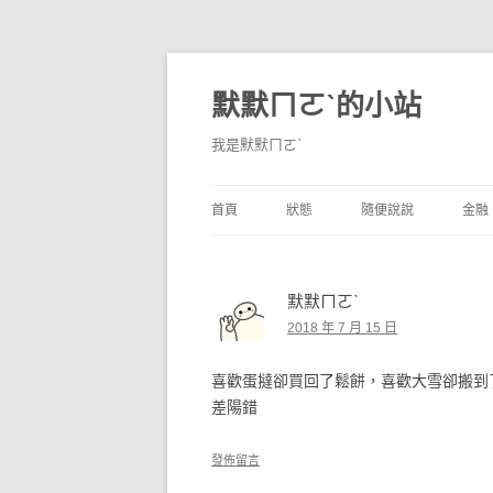
默默ㄇㄛˋ的小站
我是默默ㄇㄛˋ
首頁
狀態
隨便說說
金融
碎碎念
不算技巧
香
默默ㄇㄛˋ
獨白
券
2018 年 7 月 15 日
說說
內
喜歡蛋撻卻買回了鬆餅，喜歡大雪卻搬到
境
差陽錯
支
發佈留言