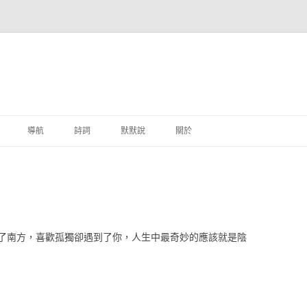
跳至主要內容
導航
詩詞
默默說
關於
港銀行
商
地銀行
了南方，喜歡孤獨卻遇到了你，人生中最奇妙的應該就是陰
外銀行
付工具