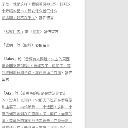
了歌：就是这样，我骑着风神125，辞别这
个哮喘的都市。管它什么景气什么
前途啊，我不在乎。
〉發佈留言
「
默默ㄇㄛˋ
」於〈
關於
〉發佈留言
「
诺啊
」於〈
關於
〉發佈留言
「
Atlas
」於〈
曾經有人問我，失去的東西
還會回來嗎?我說，曾經丟了一粒釦子，等
到找回那粒釦子時，我已經換了衣服
〉發佈
留言
「
Aki
」於〈
姜黄色的猫是突然決定要走
的，没有什么预兆，它那天下班还在罗森便
利店买了一串鸡脆骨，一个饭团，这时一个
摩的佬呼地刹在它面前，问：靓仔，坐摩的
吗。姜黄色的猫突然決定要走，它说坐吧。
摩的佬问它，去哪里。猫说：我要回家，回