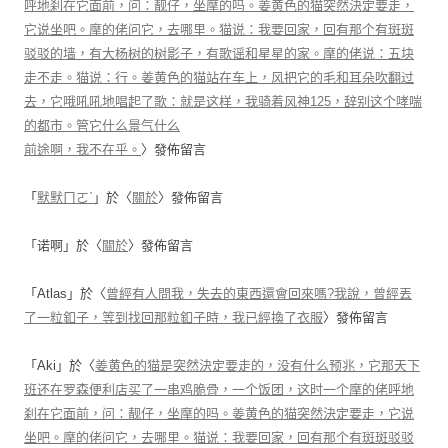
呼地刹在它面前，问：靓仔，坐摩的吗。姜黄色的猫突然決定要走，
它说坐吧。摩的佬问它，去哪里。猫说：我要回家，回有那个有斑斑
驳驳的墙，有大杨树的树影子，有歌谣和星星的家。摩的佬说：五块
走不走。猫说：行。姜黄色的猫站在车上，风把它的毛和耳朵吹翻过
去，它哦吼吼地唱起了歌：就是这样，我骑着风神125，辞别这个哮喘
的都市。管它什么景气什么
前途啊，我不在乎。
〉發佈留言
「
默默ㄇㄛˋ
」於〈
關於
〉發佈留言
「
诺啊
」於〈
關於
〉發佈留言
「
Atlas
」於〈
曾經有人問我，失去的東西還會回來嗎?我說，曾經丟
了一粒釦子，等到找回那粒釦子時，我已經換了衣服
〉發佈留言
「
Aki
」於〈
姜黄色的猫是突然決定要走的，没有什么预兆，它那天下
班还在罗森便利店买了一串鸡脆骨，一个饭团，这时一个摩的佬呼地
刹在它面前，问：靓仔，坐摩的吗。姜黄色的猫突然決定要走，它说
坐吧。摩的佬问它，去哪里。猫说：我要回家，回有那个有斑斑驳驳