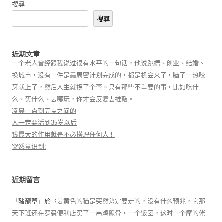
搜尋
搜尋
近期文章
一个老人曾经跟我说过很有水平的一句话，他说跳槽、创业、结婚、
换城市，没有一件是靠周密计划完成的，都是机会来了，脑子一热咬
牙就上了，然后人生就拐了个弯。只有那些不重要的事，比如吃什
么、买什么、去哪玩，你才会反复去推敲。
凌晨一点到五点之间的
人一定要活到35岁以后
钱最大的作用就是不必搭理任何人！
突然意识到:
近期留言
「
豬籠草
」於〈
姜黄色的猫是突然決定要走的，没有什么预兆，它那
天下班还在罗森便利店买了一串鸡脆骨，一个饭团，这时一个摩的佬