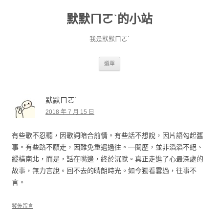
默默ㄇㄛˋ的小站
我是默默ㄇㄛˋ
跳至主要內容
選單
默默ㄇㄛˋ
2018 年 7 月 15 日
有些歌不忍聽，因歌詞暗合前情。有些話不想說，因片語勾起舊
事。有些路不願走，因難免重遇過往。—閱歷，並非滔滔不絕、
縱橫南北，而是，話在嘴邊，終於沉默。真正走進了心最深處的
故事，無力言說。回不去的晴朗時光。如今獨看雲過，往事不
言。
發佈留言