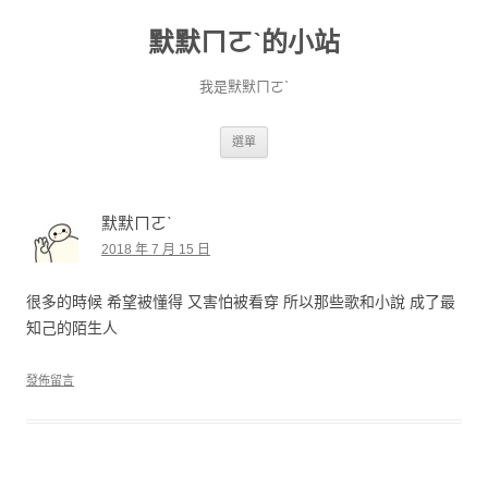
默默ㄇㄛˋ的小站
我是默默ㄇㄛˋ
跳至主要內容
選單
默默ㄇㄛˋ
2018 年 7 月 15 日
很多的時候 希望被懂得 又害怕被看穿 所以那些歌和小說 成了最
知己的陌生人
發佈留言