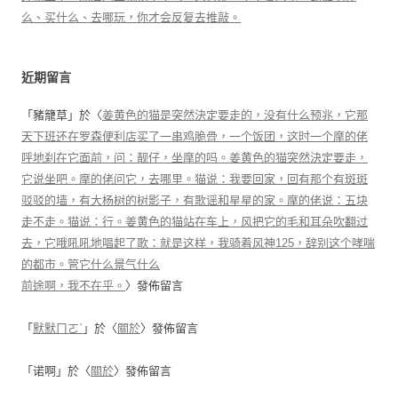
么、买什么、去哪玩，你才会反复去推敲。
近期留言
「
豬籠草
」於〈
姜黄色的猫是突然決定要走的，没有什么预兆，它那
天下班还在罗森便利店买了一串鸡脆骨，一个饭团，这时一个摩的佬
呼地刹在它面前，问：靓仔，坐摩的吗。姜黄色的猫突然決定要走，
它说坐吧。摩的佬问它，去哪里。猫说：我要回家，回有那个有斑斑
驳驳的墙，有大杨树的树影子，有歌谣和星星的家。摩的佬说：五块
走不走。猫说：行。姜黄色的猫站在车上，风把它的毛和耳朵吹翻过
去，它哦吼吼地唱起了歌：就是这样，我骑着风神125，辞别这个哮喘
的都市。管它什么景气什么
前途啊，我不在乎。
〉發佈留言
「
默默ㄇㄛˋ
」於〈
關於
〉發佈留言
「
诺啊
」於〈
關於
〉發佈留言