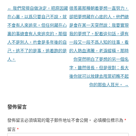
文章導覽
←
我們常擅自做決定，把原因藏
很羨慕那種朝着夢想一直努力，
在心裏，以爲只要自己不說，就
卻把夢想藏在心底的人。他們總
不會有人來追究。但任何藏在心
是會在某一天突然說：我要實現
裏的事總會有人來追究的，那個
我的夢想了。配着這句話，還有
人不是別人，也會是多年後的自
一段又一段不爲人知的往事，看
己。逃不了的是事，追着跑的是
的人熱血沸騰，老淚縱橫。那時
人。
你突然明白了夢想的另一個名
字，雖然很長，但是很對：長大
後你就可以放肆去甩當初瞧不起
你的那些人耳光。
→
發佈留言
發佈留言必須填寫的電子郵件地址不會公開。
必填欄位標示為
*
留言
*