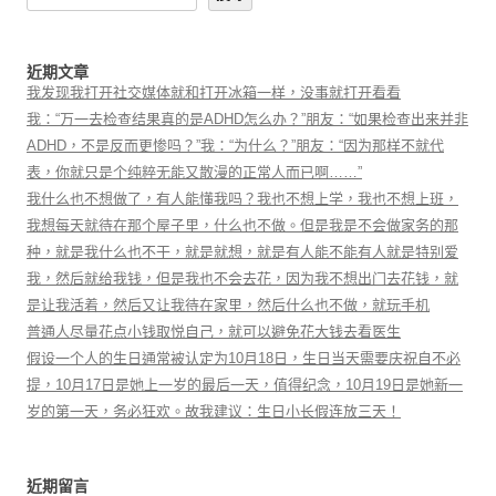
近期文章
我发现我打开社交媒体就和打开冰箱一样，没事就打开看看
我：“万一去检查结果真的是ADHD怎么办？”朋友：“如果检查出来并非
ADHD，不是反而更惨吗？”我：“为什么？”朋友：“因为那样不就代
表，你就只是个纯粹无能又散漫的正常人而已啊……”
我什么也不想做了，有人能懂我吗？我也不想上学，我也不想上班，
我想每天就待在那个屋子里，什么也不做。但是我是不会做家务的那
种，就是我什么也不干，就是就想，就是有人能不能有人就是特别爱
我，然后就给我钱，但是我也不会去花，因为我不想出门去花钱，就
是让我活着，然后又让我待在家里，然后什么也不做，就玩手机
普通人尽量花点小钱取悦自己，就可以避免花大钱去看医生
假设一个人的生日通常被认定为10月18日，生日当天需要庆祝自不必
提，10月17日是她上一岁的最后一天，值得纪念，10月19日是她新一
岁的第一天，务必狂欢。故我建议：生日小长假连放三天！
近期留言