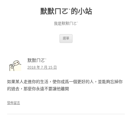
默默ㄇㄛˋ的小站
我是默默ㄇㄛˋ
跳至主要內容
選單
默默ㄇㄛˋ
2018 年 7 月 15 日
如果某人走進你的生活，使你成爲一個更好的人，並能夠忘掉你
的過去，那麼你永遠不要讓他離開
發佈留言