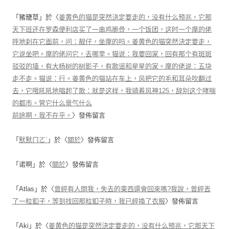
「
豬籠草
」於〈
姜黄色的猫是突然決定要走的，没有什么预兆，它那
天下班还在罗森便利店买了一串鸡脆骨，一个饭团，这时一个摩的佬
呼地刹在它面前，问：靓仔，坐摩的吗。姜黄色的猫突然決定要走，
它说坐吧。摩的佬问它，去哪里。猫说：我要回家，回有那个有斑斑
驳驳的墙，有大杨树的树影子，有歌谣和星星的家。摩的佬说：五块
走不走。猫说：行。姜黄色的猫站在车上，风把它的毛和耳朵吹翻过
去，它哦吼吼地唱起了歌：就是这样，我骑着风神125，辞别这个哮喘
的都市。管它什么景气什么
前途啊，我不在乎。
〉發佈留言
「
默默ㄇㄛˋ
」於〈
關於
〉發佈留言
「
诺啊
」於〈
關於
〉發佈留言
「
Atlas
」於〈
曾經有人問我，失去的東西還會回來嗎?我說，曾經丟
了一粒釦子，等到找回那粒釦子時，我已經換了衣服
〉發佈留言
「
Aki
」於〈
姜黄色的猫是突然決定要走的，没有什么预兆，它那天下