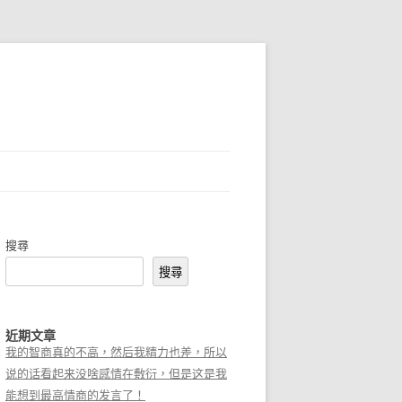
搜尋
搜尋
近期文章
我的智商真的不高，然后我精力也差，所以
说的话看起来没啥感情在敷衍，但是这是我
能想到最高情商的发言了！