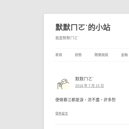
默默ㄇㄛˋ的小站
我是默默ㄇㄛˋ
首頁
狀態
隨便說說
金融
碎碎念
不算技巧
香
默默ㄇㄛˋ
獨白
券
2018 年 7 月 15 日
說說
內
便做春江都是淚，流不盡，許多愁
境
發佈留言
支