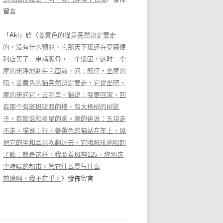
留言
「
Aki
」於〈
姜黄色的猫是突然決定要走
的，没有什么预兆，它那天下班还在罗森便
利店买了一串鸡脆骨，一个饭团，这时一个
摩的佬呼地刹在它面前，问：靓仔，坐摩的
吗。姜黄色的猫突然決定要走，它说坐吧。
摩的佬问它，去哪里。猫说：我要回家，回
有那个有斑斑驳驳的墙，有大杨树的树影
子，有歌谣和星星的家。摩的佬说：五块走
不走。猫说：行。姜黄色的猫站在车上，风
把它的毛和耳朵吹翻过去，它哦吼吼地唱起
了歌：就是这样，我骑着风神125，辞别这
个哮喘的都市。管它什么景气什么
前途啊，我不在乎。
〉發佈留言