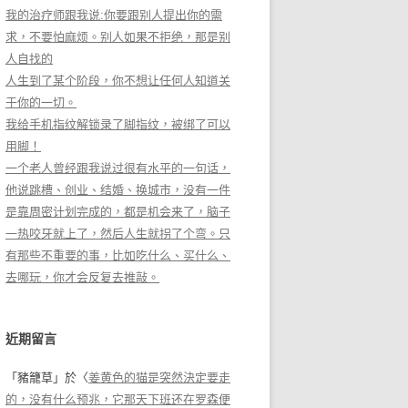
我的治疗师跟我说:你要跟别人提出你的需
求，不要怕麻烦。别人如果不拒绝，那是别
人自找的
人生到了某个阶段，你不想让任何人知道关
于你的一切。
我给手机指纹解锁录了脚指纹，被绑了可以
用脚！
一个老人曾经跟我说过很有水平的一句话，
他说跳槽、创业、结婚、换城市，没有一件
是靠周密计划完成的，都是机会来了，脑子
一热咬牙就上了，然后人生就拐了个弯。只
有那些不重要的事，比如吃什么、买什么、
去哪玩，你才会反复去推敲。
近期留言
「
豬籠草
」於〈
姜黄色的猫是突然決定要走
的，没有什么预兆，它那天下班还在罗森便