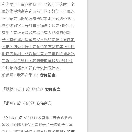
利店买了一串鸡脆骨，一个饭团，这时一个
摩的佬呼地刹在它面前，问：靓仔，坐摩的
吗。姜黄色的猫突然決定要走，它说坐吧。
摩的佬问它，去哪里。猫说：我要回家，回
有那个有斑斑驳驳的墙，有大杨树的树影
子，有歌谣和星星的家。摩的佬说：五块走
不走。猫说：行。姜黄色的猫站在车上，风
把它的毛和耳朵吹翻过去，它哦吼吼地唱起
了歌：就是这样，我骑着风神125，辞别这
个哮喘的都市。管它什么景气什么
前途啊，我不在乎。
〉發佈留言
「
默默ㄇㄛˋ
」於〈
關於
〉發佈留言
「
诺啊
」於〈
關於
〉發佈留言
「
Atlas
」於〈
曾經有人問我，失去的東西
還會回來嗎?我說，曾經丟了一粒釦子，等
到找回那粒釦子時，我已經換了衣服
〉發佈