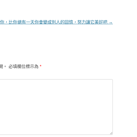
你，比你
總有一天你會變成別人的回憶，努力讓它美好吧
→
開。
必填欄位標示為
*