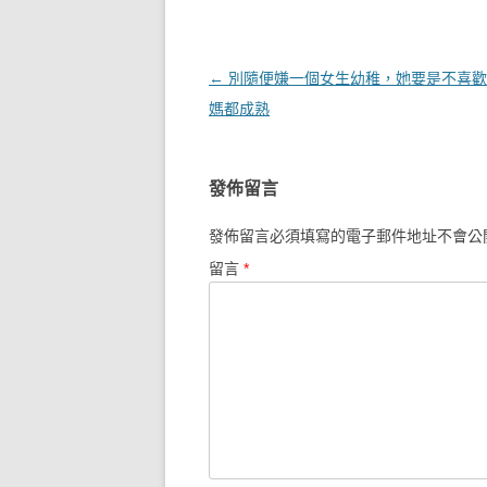
文章導覽
←
別隨便嫌一個女生幼稚，她要是不喜歡
媽都成熟
發佈留言
發佈留言必須填寫的電子郵件地址不會公
留言
*