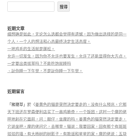
搜尋
近期文章
细想确是如此，无论怎么选都会觉得有遗憾，因为做出选择的是同一
个人，一个人的想法和心态最终决定生活态度。
一地鸡毛的生活就是蓬松。
允许一切发生，因为你不允许也要发生，允许了还能显得你大方点。
一定要出类拔萃吗？不能吃饱就睡吗
、訨你睡一下午觉，不是訨你睡一下午觉。
近期留言
「
豬籠草
」於〈
姜黄色的猫是突然決定要走的，没有什么预兆，它那
天下班还在罗森便利店买了一串鸡脆骨，一个饭团，这时一个摩的佬
呼地刹在它面前，问：靓仔，坐摩的吗。姜黄色的猫突然決定要走，
它说坐吧。摩的佬问它，去哪里。猫说：我要回家，回有那个有斑斑
驳驳的墙，有大杨树的树影子，有歌谣和星星的家。摩的佬说：五块