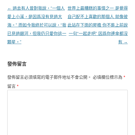
文章導覽
←
過去有人曾對我說，“一個人
世界上最糟糕的事情之一 是覺得
愛上小溪，是因爲沒有見過大
自己配不上喜歡的那個人 就像彼
海。” 而如今我終於可以說，“我
此站在下雨的屋檐 你不能上前說
已見過銀河，但我仍只愛你這一
一句“一起走吧” 因爲你連傘都沒
顆星。”
有
→
發佈留言
發佈留言必須填寫的電子郵件地址不會公開。
必填欄位標示為
*
留言
*