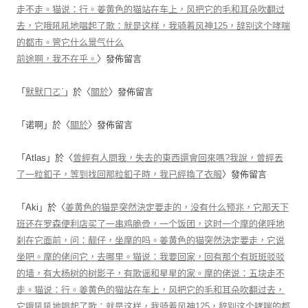
走不走。猫说：行。姜黄色的猫站在车上，风把它的毛和耳朵吹翻过
去，它哦吼吼地唱起了歌：就是这样，我骑着风神125，辞别这个哮喘
的都市。管它什么景气什么
前途啊，我不在乎。
〉發佈留言
「
默默ㄇㄛˋ
」於〈
關於
〉發佈留言
「
诺啊
」於〈
關於
〉發佈留言
「
Atlas
」於〈
曾經有人問我，失去的東西還會回來嗎?我說，曾經丟
了一粒釦子，等到找回那粒釦子時，我已經換了衣服
〉發佈留言
「
Aki
」於〈
姜黄色的猫是突然決定要走的，没有什么预兆，它那天下
班还在罗森便利店买了一串鸡脆骨，一个饭团，这时一个摩的佬呼地
刹在它面前，问：靓仔，坐摩的吗。姜黄色的猫突然決定要走，它说
坐吧。摩的佬问它，去哪里。猫说：我要回家，回有那个有斑斑驳驳
的墙，有大杨树的树影子，有歌谣和星星的家。摩的佬说：五块走不
走。猫说：行。姜黄色的猫站在车上，风把它的毛和耳朵吹翻过去，
它哦吼吼地唱起了歌：就是这样，我骑着风神125，辞别这个哮喘的都