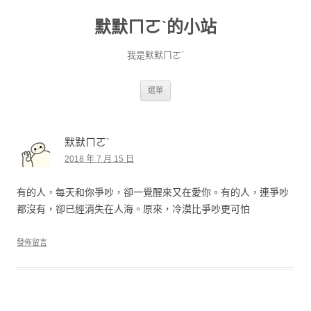
默默ㄇㄛˋ的小站
我是默默ㄇㄛˋ
跳至主要內容
選單
默默ㄇㄛˋ
2018 年 7 月 15 日
有的人，每天和你爭吵，卻一覺醒來又在愛你。有的人，連爭吵
都沒有，卻已經消失在人海。原來，冷漠比爭吵更可怕
發佈留言