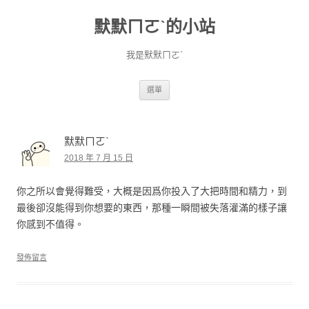
默默ㄇㄛˋ的小站
我是默默ㄇㄛˋ
跳至主要內容
選單
默默ㄇㄛˋ
2018 年 7 月 15 日
你之所以會覺得難受，大概是因爲你投入了大把時間和精力，到
最後卻沒能得到你想要的東西，那種一瞬間被失落灌滿的樣子讓
你感到不值得。
發佈留言