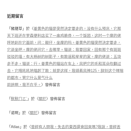
近期留言
「
豬籠草
」於〈
姜黄色的猫是突然決定要走的，没有什么预兆，它那
天下班还在罗森便利店买了一串鸡脆骨，一个饭团，这时一个摩的佬
呼地刹在它面前，问：靓仔，坐摩的吗。姜黄色的猫突然決定要走，
它说坐吧。摩的佬问它，去哪里。猫说：我要回家，回有那个有斑斑
驳驳的墙，有大杨树的树影子，有歌谣和星星的家。摩的佬说：五块
走不走。猫说：行。姜黄色的猫站在车上，风把它的毛和耳朵吹翻过
去，它哦吼吼地唱起了歌：就是这样，我骑着风神125，辞别这个哮喘
的都市。管它什么景气什么
前途啊，我不在乎。
〉發佈留言
「
默默ㄇㄛˋ
」於〈
關於
〉發佈留言
「
诺啊
」於〈
關於
〉發佈留言
「
Atlas
」於〈
曾經有人問我，失去的東西還會回來嗎?我說，曾經丟