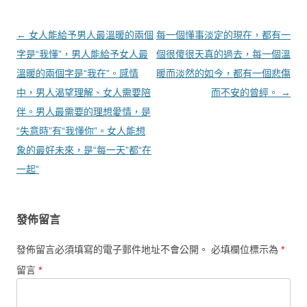
文章導覽
←
女人能給予男人最溫暖的兩個
每一個懂事淡定的現在，都有一
字是“我懂”，男人能給予女人最
個很傻很天真的過去，每一個溫
溫暖的兩個字是“我在”。感情
暖而淡然的如今，都有一個悲傷
中，男人渴望理解、女人需要陪
而不安的曾經。
→
伴。男人最需要的理想愛情，是
“失意時”有“我懂你”。女人能想
象的最好未來，是“每一天”都“在
一起”
發佈留言
發佈留言必須填寫的電子郵件地址不會公開。
必填欄位標示為
*
留言
*