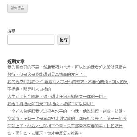
搜尋
搜尋
近期文章
我的智商真的不高，然后我精力也差，所以说的话看起来没啥感情在
敷衍，但是这是我能想到最高情商的发言了！
我的治疗师跟我说:你要跟别人提出你的需求，不要怕麻烦。别人如果
不拒绝，那是别人自找的
人生到了某个阶段，你不想让任何人知道关于你的一切。
我给手机指纹解锁录了脚指纹，被绑了可以用脚！
一个老人曾经跟我说过很有水平的一句话，他说跳槽、创业、结婚、
换城市，没有一件是靠周密计划完成的，都是机会来了，脑子一热咬
牙就上了，然后人生就拐了个弯。只有那些不重要的事，比如吃什
么、买什么、去哪玩，你才会反复去推敲。