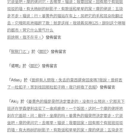
它说坐吧。摩的佬问它，去哪里。猫说：我要回家，回有那个有斑斑
驳驳的墙，有大杨树的树影子，有歌谣和星星的家。摩的佬说：五块
走不走。猫说：行。姜黄色的猫站在车上，风把它的毛和耳朵吹翻过
去，它哦吼吼地唱起了歌：就是这样，我骑着风神125，辞别这个哮喘
的都市。管它什么景气什么
前途啊，我不在乎。
〉發佈留言
「
默默ㄇㄛˋ
」於〈
關於
〉發佈留言
「
诺啊
」於〈
關於
〉發佈留言
「
Atlas
」於〈
曾經有人問我，失去的東西還會回來嗎?我說，曾經丟
了一粒釦子，等到找回那粒釦子時，我已經換了衣服
〉發佈留言
「
Aki
」於〈
姜黄色的猫是突然決定要走的，没有什么预兆，它那天下
班还在罗森便利店买了一串鸡脆骨，一个饭团，这时一个摩的佬呼地
刹在它面前，问：靓仔，坐摩的吗。姜黄色的猫突然決定要走，它说
坐吧。摩的佬问它，去哪里。猫说：我要回家，回有那个有斑斑驳驳
的墙，有大杨树的树影子，有歌谣和星星的家。摩的佬说：五块走不