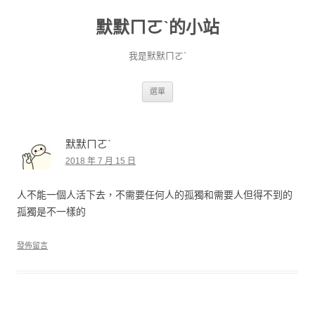
默默ㄇㄛˋ的小站
我是默默ㄇㄛˋ
跳至主要內容
選單
默默ㄇㄛˋ
2018 年 7 月 15 日
人不能一個人活下去，不需要任何人的孤獨和需要人但得不到的
孤獨是不一樣的
發佈留言