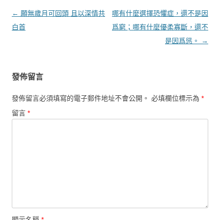
文章導覽
←
願無歲月可回頭 且以深情共
哪有什麼選擇恐懼症，還不是因
白首
爲窮；哪有什麼優柔寡斷，還不
是因爲慫。
→
發佈留言
發佈留言必須填寫的電子郵件地址不會公開。
必填欄位標示為
*
留言
*
顯示名稱
*