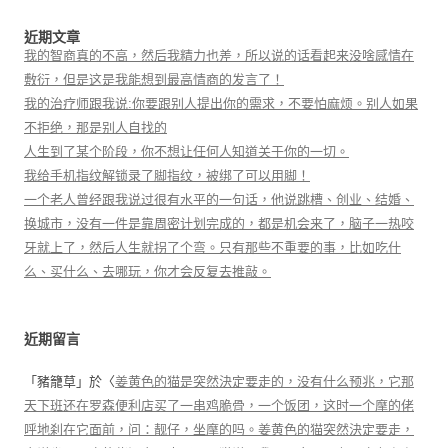
近期文章
我的智商真的不高，然后我精力也差，所以说的话看起来没啥感情在
敷衍，但是这是我能想到最高情商的发言了！
我的治疗师跟我说:你要跟别人提出你的需求，不要怕麻烦。别人如果
不拒绝，那是别人自找的
人生到了某个阶段，你不想让任何人知道关于你的一切。
我给手机指纹解锁录了脚指纹，被绑了可以用脚！
一个老人曾经跟我说过很有水平的一句话，他说跳槽、创业、结婚、
换城市，没有一件是靠周密计划完成的，都是机会来了，脑子一热咬
牙就上了，然后人生就拐了个弯。只有那些不重要的事，比如吃什
么、买什么、去哪玩，你才会反复去推敲。
近期留言
「
豬籠草
」於〈
姜黄色的猫是突然決定要走的，没有什么预兆，它那
天下班还在罗森便利店买了一串鸡脆骨，一个饭团，这时一个摩的佬
呼地刹在它面前，问：靓仔，坐摩的吗。姜黄色的猫突然決定要走，