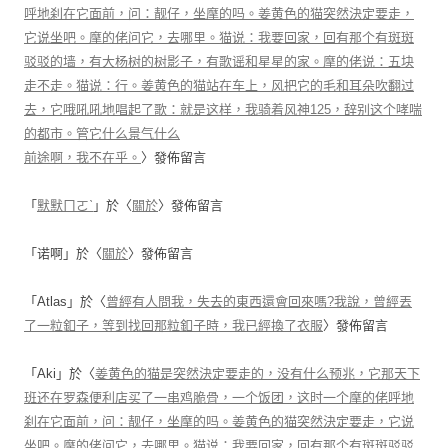
呼地刹在它面前，问：靓仔，坐摩的吗。姜黄色的猫突然決定要走，
它说坐吧。摩的佬问它，去哪里。猫说：我要回家，回有那个有斑斑
驳驳的墙，有大杨树的树影子，有歌谣和星星的家。摩的佬说：五块
走不走。猫说：行。姜黄色的猫站在车上，风把它的毛和耳朵吹翻过
去，它哦吼吼地唱起了歌：就是这样，我骑着风神125，辞别这个哮喘
的都市。管它什么景气什么
前途啊，我不在乎。
〉發佈留言
「
默默ㄇㄛˋ
」於〈
關於
〉發佈留言
「
诺啊
」於〈
關於
〉發佈留言
「
Atlas
」於〈
曾經有人問我，失去的東西還會回來嗎?我說，曾經丟
了一粒釦子，等到找回那粒釦子時，我已經換了衣服
〉發佈留言
「
Aki
」於〈
姜黄色的猫是突然決定要走的，没有什么预兆，它那天下
班还在罗森便利店买了一串鸡脆骨，一个饭团，这时一个摩的佬呼地
刹在它面前，问：靓仔，坐摩的吗。姜黄色的猫突然決定要走，它说
坐吧。摩的佬问它，去哪里。猫说：我要回家，回有那个有斑斑驳驳