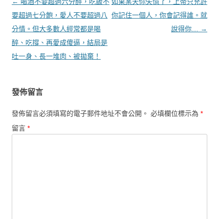
文章導覽
←
喝酒不要超過六分醉，吃飯不
如果某天你失憶了，上帝只允許
要超過七分飽，愛人不要超過八
你記住一個人，你會記得誰。就
分情。但大多數人經常都是喝
說得你…
→
醉、吃撐、再愛成傻逼，結局是
吐一身、長一堆肉、被拋棄！
發佈留言
發佈留言必須填寫的電子郵件地址不會公開。
必填欄位標示為
*
留言
*