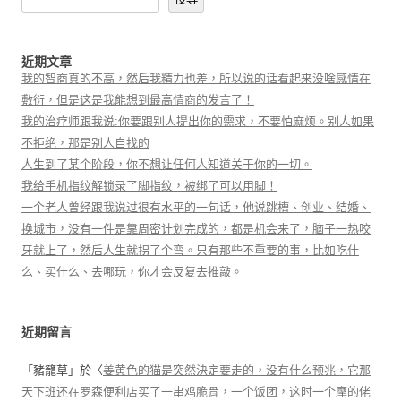
近期文章
我的智商真的不高，然后我精力也差，所以说的话看起来没啥感情在
敷衍，但是这是我能想到最高情商的发言了！
我的治疗师跟我说:你要跟别人提出你的需求，不要怕麻烦。别人如果
不拒绝，那是别人自找的
人生到了某个阶段，你不想让任何人知道关于你的一切。
我给手机指纹解锁录了脚指纹，被绑了可以用脚！
一个老人曾经跟我说过很有水平的一句话，他说跳槽、创业、结婚、
换城市，没有一件是靠周密计划完成的，都是机会来了，脑子一热咬
牙就上了，然后人生就拐了个弯。只有那些不重要的事，比如吃什
么、买什么、去哪玩，你才会反复去推敲。
近期留言
「
豬籠草
」於〈
姜黄色的猫是突然決定要走的，没有什么预兆，它那
天下班还在罗森便利店买了一串鸡脆骨，一个饭团，这时一个摩的佬