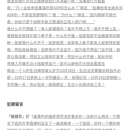
我发现我打开社交媒体就和打开冰箱一样，没事就打开看看
我：“万一去检查结果真的是ADHD怎么办？”朋友：“如果检查出来并非
ADHD，不是反而更惨吗？”我：“为什么？”朋友：“因为那样不就代
表，你就只是个纯粹无能又散漫的正常人而已啊……”
我什么也不想做了，有人能懂我吗？我也不想上学，我也不想上班，
我想每天就待在那个屋子里，什么也不做。但是我是不会做家务的那
种，就是我什么也不干，就是就想，就是有人能不能有人就是特别爱
我，然后就给我钱，但是我也不会去花，因为我不想出门去花钱，就
是让我活着，然后又让我待在家里，然后什么也不做，就玩手机
普通人尽量花点小钱取悦自己，就可以避免花大钱去看医生
假设一个人的生日通常被认定为10月18日，生日当天需要庆祝自不必
提，10月17日是她上一岁的最后一天，值得纪念，10月19日是她新一
岁的第一天，务必狂欢。故我建议：生日小长假连放三天！
近期留言
「
豬籠草
」於〈
姜黄色的猫是突然決定要走的，没有什么预兆，它那
天下班还在罗森便利店买了一串鸡脆骨，一个饭团，这时一个摩的佬