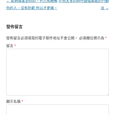
文章導覽
←
能夠傷害到你的，也只有瞭解
在想太多的時代做個果敢的行動
你的人，沒有防範 所以才更痛。
派
→
發佈留言
發佈留言必須填寫的電子郵件地址不會公開。
必填欄位標示為
*
留言
*
顯示名稱
*