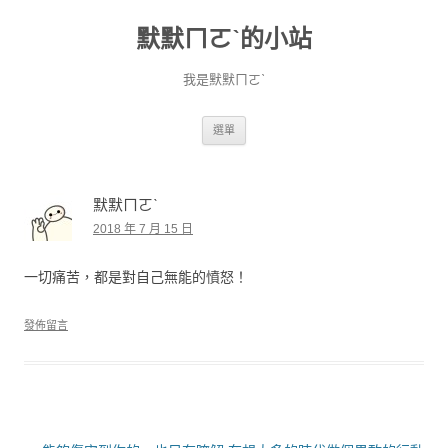
默默ㄇㄛˋ的小站
我是默默ㄇㄛˋ
跳至主要內容
選單
默默ㄇㄛˋ
2018 年 7 月 15 日
一切痛苦，都是對自己無能的憤怒！
發佈留言