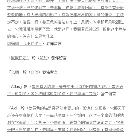
呼地刹在它面前，问：靓仔，坐摩的吗。姜黄色的猫突然決定要走，
它说坐吧。摩的佬问它，去哪里。猫说：我要回家，回有那个有斑斑
驳驳的墙，有大杨树的树影子，有歌谣和星星的家。摩的佬说：五块
走不走。猫说：行。姜黄色的猫站在车上，风把它的毛和耳朵吹翻过
去，它哦吼吼地唱起了歌：就是这样，我骑着风神125，辞别这个哮喘
的都市。管它什么景气什么
前途啊，我不在乎。
〉發佈留言
「
默默ㄇㄛˋ
」於〈
關於
〉發佈留言
「
诺啊
」於〈
關於
〉發佈留言
「
Atlas
」於〈
曾經有人問我，失去的東西還會回來嗎?我說，曾經丟
了一粒釦子，等到找回那粒釦子時，我已經換了衣服
〉發佈留言
「
Aki
」於〈
姜黄色的猫是突然決定要走的，没有什么预兆，它那天下
班还在罗森便利店买了一串鸡脆骨，一个饭团，这时一个摩的佬呼地
刹在它面前，问：靓仔，坐摩的吗。姜黄色的猫突然決定要走，它说
坐吧。摩的佬问它，去哪里。猫说：我要回家，回有那个有斑斑驳驳