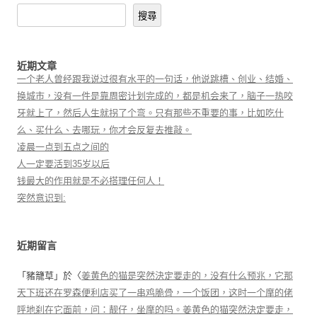
搜尋
近期文章
一个老人曾经跟我说过很有水平的一句话，他说跳槽、创业、结婚、
换城市，没有一件是靠周密计划完成的，都是机会来了，脑子一热咬
牙就上了，然后人生就拐了个弯。只有那些不重要的事，比如吃什
么、买什么、去哪玩，你才会反复去推敲。
凌晨一点到五点之间的
人一定要活到35岁以后
钱最大的作用就是不必搭理任何人！
突然意识到:
近期留言
「
豬籠草
」於〈
姜黄色的猫是突然決定要走的，没有什么预兆，它那
天下班还在罗森便利店买了一串鸡脆骨，一个饭团，这时一个摩的佬
呼地刹在它面前，问：靓仔，坐摩的吗。姜黄色的猫突然決定要走，