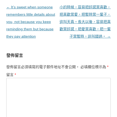
文章導覽
←
It’s sweet when someone
小的時候，容易把好感當喜歡，
remembers little details about
把喜歡當愛，把暫時當一輩子，
you, not because you keep
這叫天真。長大以後，容易把喜
reminding them but because
歡當好感，把愛當喜歡，把一輩
they pay attention
子當暫時，這叫錯過。
→
發佈留言
發佈留言必須填寫的電子郵件地址不會公開。
必填欄位標示為
*
留言
*