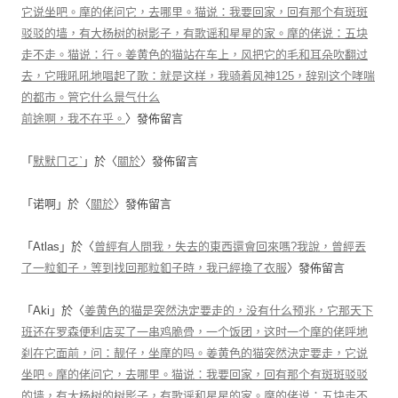
它说坐吧。摩的佬问它，去哪里。猫说：我要回家，回有那个有斑斑
驳驳的墙，有大杨树的树影子，有歌谣和星星的家。摩的佬说：五块
走不走。猫说：行。姜黄色的猫站在车上，风把它的毛和耳朵吹翻过
去，它哦吼吼地唱起了歌：就是这样，我骑着风神125，辞别这个哮喘
的都市。管它什么景气什么
前途啊，我不在乎。
〉發佈留言
「
默默ㄇㄛˋ
」於〈
關於
〉發佈留言
「
诺啊
」於〈
關於
〉發佈留言
「
Atlas
」於〈
曾經有人問我，失去的東西還會回來嗎?我說，曾經丟
了一粒釦子，等到找回那粒釦子時，我已經換了衣服
〉發佈留言
「
Aki
」於〈
姜黄色的猫是突然決定要走的，没有什么预兆，它那天下
班还在罗森便利店买了一串鸡脆骨，一个饭团，这时一个摩的佬呼地
刹在它面前，问：靓仔，坐摩的吗。姜黄色的猫突然決定要走，它说
坐吧。摩的佬问它，去哪里。猫说：我要回家，回有那个有斑斑驳驳
的墙，有大杨树的树影子，有歌谣和星星的家。摩的佬说：五块走不