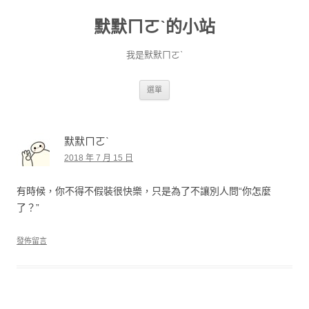
默默ㄇㄛˋ的小站
我是默默ㄇㄛˋ
跳至主要內容
選單
默默ㄇㄛˋ
2018 年 7 月 15 日
有時候，你不得不假裝很快樂，只是為了不讓別人問“你怎麼
了？”
發佈留言