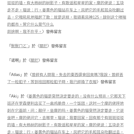
驳驳的墙，有大杨树的树影子，有歌谣和星星的家。摩的佬说：五块
走不走。猫说：行。姜黄色的猫站在车上，风把它的毛和耳朵吹翻过
去，它哦吼吼地唱起了歌：就是这样，我骑着风神125，辞别这个哮喘
的都市。管它什么景气什么
前途啊，我不在乎。
〉發佈留言
「
默默ㄇㄛˋ
」於〈
關於
〉發佈留言
「
诺啊
」於〈
關於
〉發佈留言
「
Atlas
」於〈
曾經有人問我，失去的東西還會回來嗎?我說，曾經丟
了一粒釦子，等到找回那粒釦子時，我已經換了衣服
〉發佈留言
「
Aki
」於〈
姜黄色的猫是突然決定要走的，没有什么预兆，它那天下
班还在罗森便利店买了一串鸡脆骨，一个饭团，这时一个摩的佬呼地
刹在它面前，问：靓仔，坐摩的吗。姜黄色的猫突然決定要走，它说
坐吧。摩的佬问它，去哪里。猫说：我要回家，回有那个有斑斑驳驳
的墙，有大杨树的树影子，有歌谣和星星的家。摩的佬说：五块走不
走。猫说：行。姜黄色的猫站在车上，风把它的毛和耳朵吹翻过去，