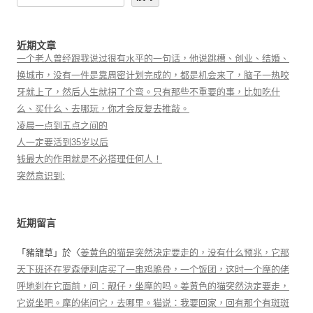
近期文章
一个老人曾经跟我说过很有水平的一句话，他说跳槽、创业、结婚、
换城市，没有一件是靠周密计划完成的，都是机会来了，脑子一热咬
牙就上了，然后人生就拐了个弯。只有那些不重要的事，比如吃什
么、买什么、去哪玩，你才会反复去推敲。
凌晨一点到五点之间的
人一定要活到35岁以后
钱最大的作用就是不必搭理任何人！
突然意识到:
近期留言
「
豬籠草
」於〈
姜黄色的猫是突然決定要走的，没有什么预兆，它那
天下班还在罗森便利店买了一串鸡脆骨，一个饭团，这时一个摩的佬
呼地刹在它面前，问：靓仔，坐摩的吗。姜黄色的猫突然決定要走，
它说坐吧。摩的佬问它，去哪里。猫说：我要回家，回有那个有斑斑