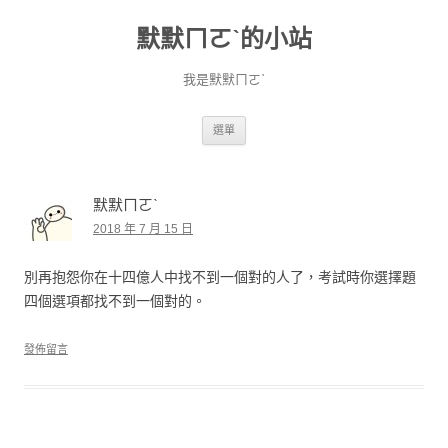
默默ㄇㄛˋ的小站
我是默默ㄇㄛˋ
跳至主要內容
選單
默默ㄇㄛˋ
2018 年 7 月 15 日
別再抱怨你在十四億人中找不到一個對的人了，考試時你選擇題
四個選項都找不到一個對的。
發佈留言