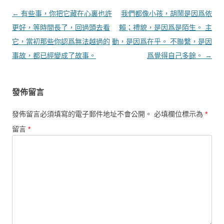
文章導覽
←
有些事，你把它藏在心裏也許
我們都像小孩，胡鬧是因爲依
更好，等時間長了，回過頭去看
賴；禮貌，是因爲是陌生。 主
它，當初那些你認爲無法越過的
動，是因爲在乎。 不聯繫，是因
事故，都已經變成了故事。
爲覺得自己多餘。
→
發佈留言
發佈留言必須填寫的電子郵件地址不會公開。
必填欄位標示為
*
留言
*