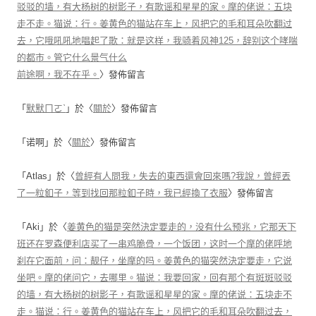
驳驳的墙，有大杨树的树影子，有歌谣和星星的家。摩的佬说：五块
走不走。猫说：行。姜黄色的猫站在车上，风把它的毛和耳朵吹翻过
去，它哦吼吼地唱起了歌：就是这样，我骑着风神125，辞别这个哮喘
的都市。管它什么景气什么
前途啊，我不在乎。
〉發佈留言
「
默默ㄇㄛˋ
」於〈
關於
〉發佈留言
「
诺啊
」於〈
關於
〉發佈留言
「
Atlas
」於〈
曾經有人問我，失去的東西還會回來嗎?我說，曾經丟
了一粒釦子，等到找回那粒釦子時，我已經換了衣服
〉發佈留言
「
Aki
」於〈
姜黄色的猫是突然決定要走的，没有什么预兆，它那天下
班还在罗森便利店买了一串鸡脆骨，一个饭团，这时一个摩的佬呼地
刹在它面前，问：靓仔，坐摩的吗。姜黄色的猫突然決定要走，它说
坐吧。摩的佬问它，去哪里。猫说：我要回家，回有那个有斑斑驳驳
的墙，有大杨树的树影子，有歌谣和星星的家。摩的佬说：五块走不
走。猫说：行。姜黄色的猫站在车上，风把它的毛和耳朵吹翻过去，