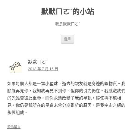
默默ㄇㄛˋ的小站
我是默默ㄇㄛˋ
跳至主要內容
選單
默默ㄇㄛˋ
2018 年 7 月 15 日
如果每個人都是一顆小星球，逝去的親友就是身邊的暗物質。我
願能再見你，我知我再見不到你。但你的引力仍在。我感激我們
的光錐曾彼此重疊，而你永遠改變了我的星軌。縱使再不能相
見，你仍是我所在的星系未曾分崩離析的原因，是我宇宙之網的
永恆組成。
發佈留言