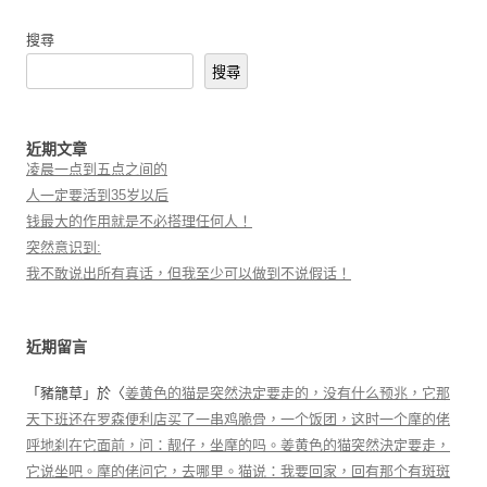
搜尋
搜尋
近期文章
凌晨一点到五点之间的
人一定要活到35岁以后
钱最大的作用就是不必搭理任何人！
突然意识到:
我不敢说出所有真话，但我至少可以做到不说假话！
近期留言
「
豬籠草
」於〈
姜黄色的猫是突然決定要走的，没有什么预兆，它那
天下班还在罗森便利店买了一串鸡脆骨，一个饭团，这时一个摩的佬
呼地刹在它面前，问：靓仔，坐摩的吗。姜黄色的猫突然決定要走，
它说坐吧。摩的佬问它，去哪里。猫说：我要回家，回有那个有斑斑