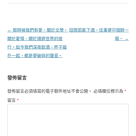
文章導覽
←
那時候我們有夢，關於文學，
回憶若能下酒，往事便可宿醉一
關於愛情，關於環遊世界的旅
場。
→
行。如今我們深夜飲酒，杯子碰
在一起，都是夢破碎的聲音。
發佈留言
發佈留言必須填寫的電子郵件地址不會公開。
必填欄位標示為
*
留言
*