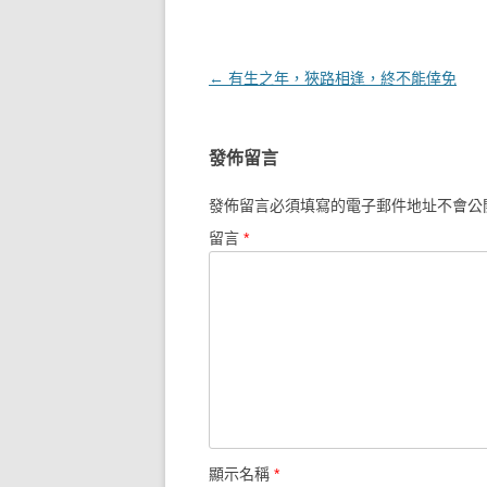
文章導覽
←
有生之年，狹路相逢，終不能倖免
發佈留言
發佈留言必須填寫的電子郵件地址不會公
留言
*
顯示名稱
*