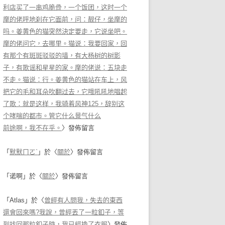
利店买了一串鸡脆骨，一个饭团，这时一个
摩的佬呼地刹在它面前，问：靓仔，坐摩的
吗。姜黄色的猫突然決定要走，它说坐吧。
摩的佬问它，去哪里。猫说：我要回家，回
有那个有斑斑驳驳的墙，有大杨树的树影
子，有歌谣和星星的家。摩的佬说：五块走
不走。猫说：行。姜黄色的猫站在车上，风
把它的毛和耳朵吹翻过去，它哦吼吼地唱起
了歌：就是这样，我骑着风神125，辞别这
个哮喘的都市。管它什么景气什么
前途啊，我不在乎。
〉發佈留言
「
默默ㄇㄛˋ
」於〈
關於
〉發佈留言
「
诺啊
」於〈
關於
〉發佈留言
「
Atlas
」於〈
曾經有人問我，失去的東西
還會回來嗎?我說，曾經丟了一粒釦子，等
到找回那粒釦子時，我已經換了衣服
〉發佈