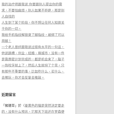
我的治疗师跟我说:你要跟别人提出你的需
求，不要怕麻烦。别人如果不拒绝，那是别
人自找的
人生到了某个阶段，你不想让任何人知道关
于你的一切。
我给手机指纹解锁录了脚指纹，被绑了可以
用脚！
一个老人曾经跟我说过很有水平的一句话，
他说跳槽、创业、结婚、换城市，没有一件
是靠周密计划完成的，都是机会来了，脑子
一热咬牙就上了，然后人生就拐了个弯。只
有那些不重要的事，比如吃什么、买什么、
去哪玩，你才会反复去推敲。
近期留言
「
豬籠草
」於〈
姜黄色的猫是突然決定要走
的，没有什么预兆，它那天下班还在罗森便