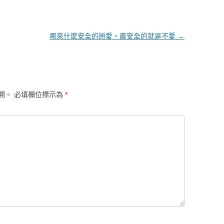
哪來什麼安全的戀愛。最安全的就是不愛
→
開。
必填欄位標示為
*