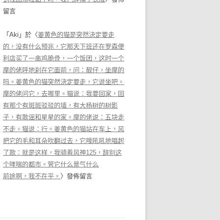
留言
「
Aki
」於〈
姜黄色的猫是突然決定要走
的，没有什么预兆，它那天下班还在罗森便
利店买了一串鸡脆骨，一个饭团，这时一个
摩的佬呼地刹在它面前，问：靓仔，坐摩的
吗。姜黄色的猫突然決定要走，它说坐吧。
摩的佬问它，去哪里。猫说：我要回家，回
有那个有斑斑驳驳的墙，有大杨树的树影
子，有歌谣和星星的家。摩的佬说：五块走
不走。猫说：行。姜黄色的猫站在车上，风
把它的毛和耳朵吹翻过去，它哦吼吼地唱起
了歌：就是这样，我骑着风神125，辞别这
个哮喘的都市。管它什么景气什么
前途啊，我不在乎。
〉發佈留言