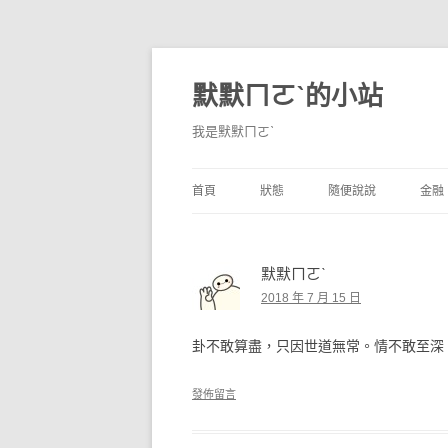
默默ㄇㄛˋ的小站
我是默默ㄇㄛˋ
首頁
狀態
隨便說說
金融
碎碎念
不算技巧
香
默默ㄇㄛˋ
獨白
券
2018 年 7 月 15 日
說說
內
卦不敢算盡，只因世道無常。情不敢至深
境
發佈留言
支