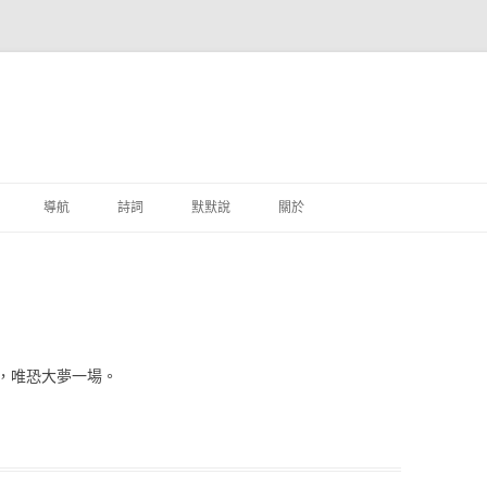
跳至主要內容
導航
詩詞
默默說
關於
港銀行
商
地銀行
，唯恐大夢一場。
外銀行
付工具