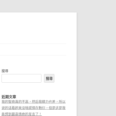
搜尋
搜尋
近期文章
我的智商真的不高，然后我精力也差，所以
说的话看起来没啥感情在敷衍，但是这是我
能想到最高情商的发言了！