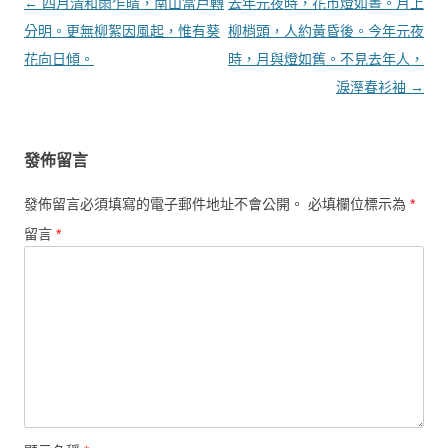
文章導覽
←
四月清和雨乍晴，南山當戶轉
去年元夜時，花市燈如晝。月上
分明。更無柳絮因風起，惟有葵
柳梢頭，人約黃昏後。今年元夜
花向日傾。
時，月與燈如舊。不見去年人，
淚溼春衫袖
→
發佈留言
發佈留言必須填寫的電子郵件地址不會公開。
必填欄位標示為
*
留言
*