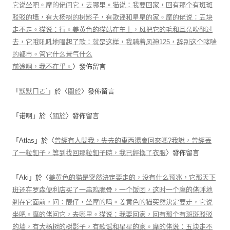
它说坐吧。摩的佬问它，去哪里。猫说：我要回家，回有那个有斑斑
驳驳的墙，有大杨树的树影子，有歌谣和星星的家。摩的佬说：五块
走不走。猫说：行。姜黄色的猫站在车上，风把它的毛和耳朵吹翻过
去，它哦吼吼地唱起了歌：就是这样，我骑着风神125，辞别这个哮喘
的都市。管它什么景气什么
前途啊，我不在乎。
〉發佈留言
「
默默ㄇㄛˋ
」於〈
關於
〉發佈留言
「
诺啊
」於〈
關於
〉發佈留言
「
Atlas
」於〈
曾經有人問我，失去的東西還會回來嗎?我說，曾經丟
了一粒釦子，等到找回那粒釦子時，我已經換了衣服
〉發佈留言
「
Aki
」於〈
姜黄色的猫是突然決定要走的，没有什么预兆，它那天下
班还在罗森便利店买了一串鸡脆骨，一个饭团，这时一个摩的佬呼地
刹在它面前，问：靓仔，坐摩的吗。姜黄色的猫突然決定要走，它说
坐吧。摩的佬问它，去哪里。猫说：我要回家，回有那个有斑斑驳驳
的墙，有大杨树的树影子，有歌谣和星星的家。摩的佬说：五块走不