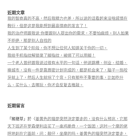
近期文章
我的智商真的不高，然后我精力也差，所以说的话看起来没啥感情在
敷衍，但是这是我能想到最高情商的发言了！
我的治疗师跟我说:你要跟别人提出你的需求，不要怕麻烦。别人如果
不拒绝，那是别人自找的
人生到了某个阶段，你不想让任何人知道关于你的一切。
我给手机指纹解锁录了脚指纹，被绑了可以用脚！
一个老人曾经跟我说过很有水平的一句话，他说跳槽、创业、结婚、
换城市，没有一件是靠周密计划完成的，都是机会来了，脑子一热咬
牙就上了，然后人生就拐了个弯。只有那些不重要的事，比如吃什
么、买什么、去哪玩，你才会反复去推敲。
近期留言
「
豬籠草
」於〈
姜黄色的猫是突然決定要走的，没有什么预兆，它那
天下班还在罗森便利店买了一串鸡脆骨，一个饭团，这时一个摩的佬
呼地刹在它面前，问：靓仔，坐摩的吗。姜黄色的猫突然決定要走，