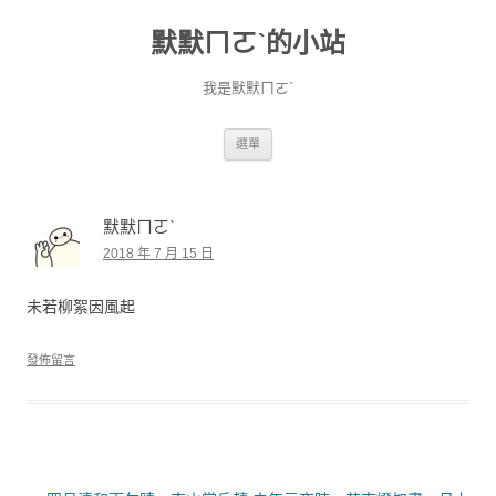
默默ㄇㄛˋ的小站
我是默默ㄇㄛˋ
跳至主要內容
選單
默默ㄇㄛˋ
2018 年 7 月 15 日
未若柳絮因風起
發佈留言