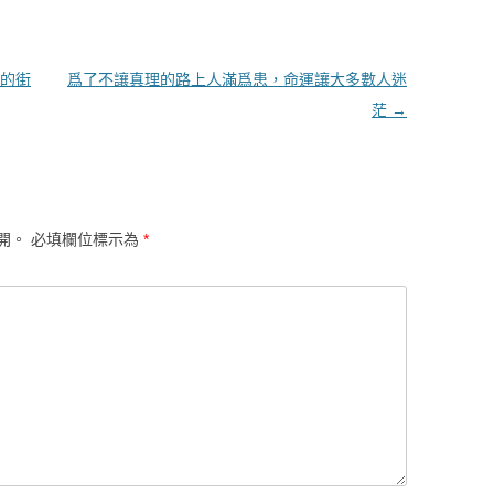
的街
爲了不讓真理的路上人滿爲患，命運讓大多數人迷
茫
→
開。
必填欄位標示為
*