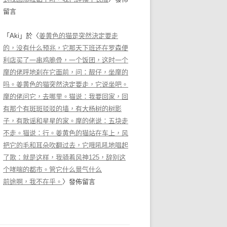
留言
「
Aki
」於〈
姜黄色的猫是突然決定要走
的，没有什么预兆，它那天下班还在罗森便
利店买了一串鸡脆骨，一个饭团，这时一个
摩的佬呼地刹在它面前，问：靓仔，坐摩的
吗。姜黄色的猫突然決定要走，它说坐吧。
摩的佬问它，去哪里。猫说：我要回家，回
有那个有斑斑驳驳的墙，有大杨树的树影
子，有歌谣和星星的家。摩的佬说：五块走
不走。猫说：行。姜黄色的猫站在车上，风
把它的毛和耳朵吹翻过去，它哦吼吼地唱起
了歌：就是这样，我骑着风神125，辞别这
个哮喘的都市。管它什么景气什么
前途啊，我不在乎。
〉發佈留言