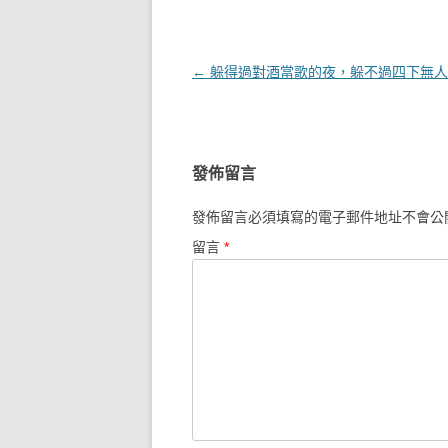
文章導覽
←
躲得過對酒當歌的夜，躲不過四下無人
發佈留言
發佈留言必須填寫的電子郵件地址不會公
留言
*