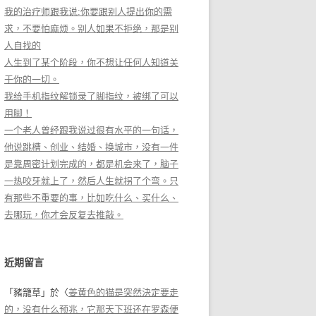
我的治疗师跟我说:你要跟别人提出你的需
求，不要怕麻烦。别人如果不拒绝，那是别
人自找的
人生到了某个阶段，你不想让任何人知道关
于你的一切。
我给手机指纹解锁录了脚指纹，被绑了可以
用脚！
一个老人曾经跟我说过很有水平的一句话，
他说跳槽、创业、结婚、换城市，没有一件
是靠周密计划完成的，都是机会来了，脑子
一热咬牙就上了，然后人生就拐了个弯。只
有那些不重要的事，比如吃什么、买什么、
去哪玩，你才会反复去推敲。
近期留言
「
豬籠草
」於〈
姜黄色的猫是突然決定要走
的，没有什么预兆，它那天下班还在罗森便