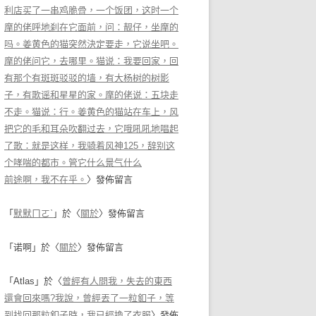
利店买了一串鸡脆骨，一个饭团，这时一个
摩的佬呼地刹在它面前，问：靓仔，坐摩的
吗。姜黄色的猫突然決定要走，它说坐吧。
摩的佬问它，去哪里。猫说：我要回家，回
有那个有斑斑驳驳的墙，有大杨树的树影
子，有歌谣和星星的家。摩的佬说：五块走
不走。猫说：行。姜黄色的猫站在车上，风
把它的毛和耳朵吹翻过去，它哦吼吼地唱起
了歌：就是这样，我骑着风神125，辞别这
个哮喘的都市。管它什么景气什么
前途啊，我不在乎。
〉發佈留言
「
默默ㄇㄛˋ
」於〈
關於
〉發佈留言
「
诺啊
」於〈
關於
〉發佈留言
「
Atlas
」於〈
曾經有人問我，失去的東西
還會回來嗎?我說，曾經丟了一粒釦子，等
到找回那粒釦子時，我已經換了衣服
〉發佈