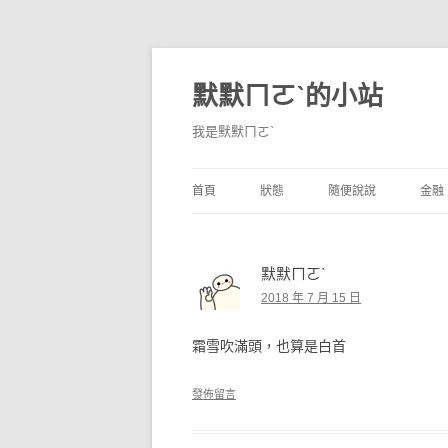
默默ㄇㄛˋ的小站
我是默默ㄇㄛˋ
首頁
狀態
隨便說說
金融
碎碎念
不算技巧
香
默默ㄇㄛˋ
獨白
券
2018 年 7 月 15 日
說說
內
霜雪吹滿頭，也算是白首
境
發佈留言
支