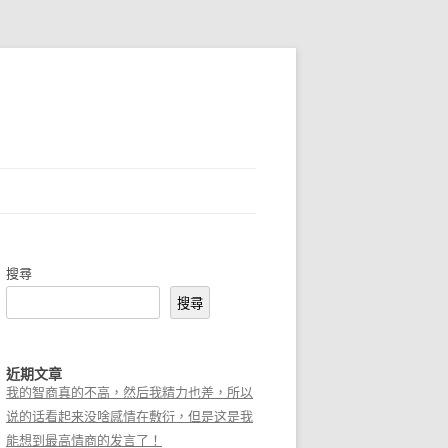
搜尋
搜尋
近期文章
我的智商真的不高，然后我精力也差，所以
说的话看起来没啥感情在敷衍，但是这是我
能想到最高情商的发言了！