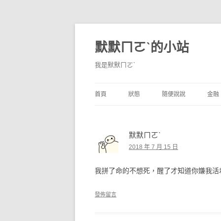
默默ㄇㄛˋ的小站
我是默默ㄇㄛˋ
首頁
狀態
隨便說說
金融
碎碎念
不算技巧
香
默默ㄇㄛˋ
獨白
券
2018 年 7 月 15 日
說說
內
我拼了命的不想死，醒了才知道你嫌我活
境
發佈留言
支