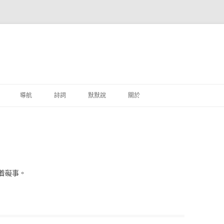
跳至主要內容
導航
詩詞
默默說
關於
港銀行
商
地銀行
着礙事。
外銀行
付工具