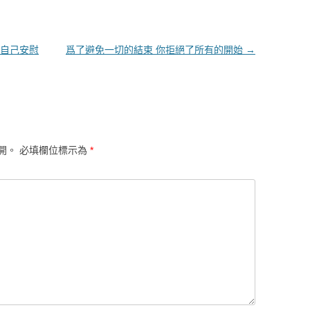
自己安慰
爲了避免一切的結束 你拒絕了所有的開始
→
開。
必填欄位標示為
*