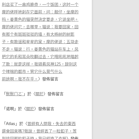
利店买了一串鸡脆骨，一个饭团，这时一个
摩的佬呼地刹在它面前，问：靓仔，坐摩的
吗。姜黄色的猫突然決定要走，它说坐吧。
摩的佬问它，去哪里。猫说：我要回家，回
有那个有斑斑驳驳的墙，有大杨树的树影
子，有歌谣和星星的家。摩的佬说：五块走
不走。猫说：行。姜黄色的猫站在车上，风
把它的毛和耳朵吹翻过去，它哦吼吼地唱起
了歌：就是这样，我骑着风神125，辞别这
个哮喘的都市。管它什么景气什么
前途啊，我不在乎。
〉發佈留言
「
默默ㄇㄛˋ
」於〈
關於
〉發佈留言
「
诺啊
」於〈
關於
〉發佈留言
「
Atlas
」於〈
曾經有人問我，失去的東西
還會回來嗎?我說，曾經丟了一粒釦子，等
到找回那粒釦子時，我已經換了衣服
〉發佈