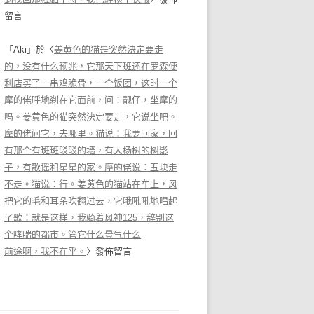
留言
「
Aki
」於〈
姜黄色的猫是突然決定要走
的，没有什么预兆，它那天下班还在罗森便
利店买了一串鸡脆骨，一个饭团，这时一个
摩的佬呼地刹在它面前，问：靓仔，坐摩的
吗。姜黄色的猫突然決定要走，它说坐吧。
摩的佬问它，去哪里。猫说：我要回家，回
有那个有斑斑驳驳的墙，有大杨树的树影
子，有歌谣和星星的家。摩的佬说：五块走
不走。猫说：行。姜黄色的猫站在车上，风
把它的毛和耳朵吹翻过去，它哦吼吼地唱起
了歌：就是这样，我骑着风神125，辞别这
个哮喘的都市。管它什么景气什么
前途啊，我不在乎。
〉發佈留言