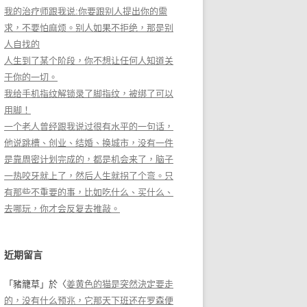
我的治疗师跟我说:你要跟别人提出你的需
求，不要怕麻烦。别人如果不拒绝，那是别
人自找的
人生到了某个阶段，你不想让任何人知道关
于你的一切。
我给手机指纹解锁录了脚指纹，被绑了可以
用脚！
一个老人曾经跟我说过很有水平的一句话，
他说跳槽、创业、结婚、换城市，没有一件
是靠周密计划完成的，都是机会来了，脑子
一热咬牙就上了，然后人生就拐了个弯。只
有那些不重要的事，比如吃什么、买什么、
去哪玩，你才会反复去推敲。
近期留言
「
豬籠草
」於〈
姜黄色的猫是突然決定要走
的，没有什么预兆，它那天下班还在罗森便