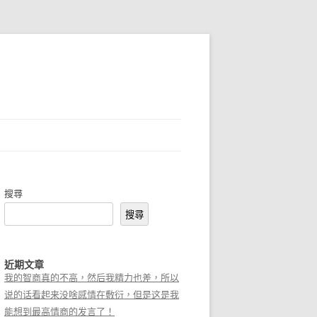
搜尋
搜尋
近期文章
我的智商真的不高，然后我精力也差，所以
说的话看起来没啥感情在敷衍，但是这是我
能想到最高情商的发言了！