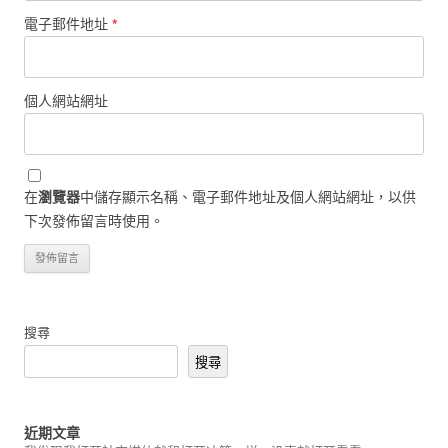
電子郵件地址
*
個人網站網址
在
瀏覽器
中儲存顯示名稱、電子郵件地址及個人網站網址，以供
下次發佈留言時使用。
搜尋
搜尋
近期文章