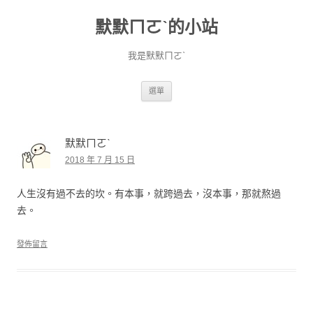
默默ㄇㄛˋ的小站
我是默默ㄇㄛˋ
跳至主要內容
選單
默默ㄇㄛˋ
2018 年 7 月 15 日
人生沒有過不去的坎。有本事，就跨過去，沒本事，那就熬過
去。
發佈留言