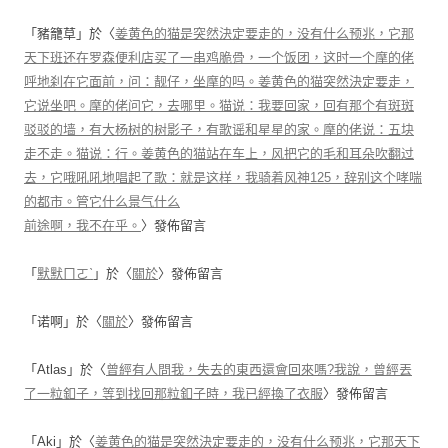
「
豬籠草
」於〈
姜黄色的猫是突然決定要走的，没有什么预兆，它那
天下班还在罗森便利店买了一串鸡脆骨，一个饭团，这时一个摩的佬
呼地刹在它面前，问：靓仔，坐摩的吗。姜黄色的猫突然決定要走，
它说坐吧。摩的佬问它，去哪里。猫说：我要回家，回有那个有斑斑
驳驳的墙，有大杨树的树影子，有歌谣和星星的家。摩的佬说：五块
走不走。猫说：行。姜黄色的猫站在车上，风把它的毛和耳朵吹翻过
去，它哦吼吼地唱起了歌：就是这样，我骑着风神125，辞别这个哮喘
的都市。管它什么景气什么
前途啊，我不在乎。
〉發佈留言
「
默默ㄇㄛˋ
」於〈
關於
〉發佈留言
「
诺啊
」於〈
關於
〉發佈留言
「
Atlas
」於〈
曾經有人問我，失去的東西還會回來嗎?我說，曾經丟
了一粒釦子，等到找回那粒釦子時，我已經換了衣服
〉發佈留言
「
Aki
」於〈
姜黄色的猫是突然決定要走的，没有什么预兆，它那天下