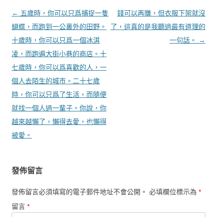
文章導覽
←
五歲時，你可以只爲捕捉一隻
錢可以再賺，但衣服下架就沒
蝴蝶，而跑到一公裏外的田野。
了，這真的是我聽過最有道理的
十歲時，你可以只爲一個冰淇
一句話。
→
凌，而跑遍大街小巷的商店。十
七歲時，你可以爲喜歡的人，一
個人去陌生的城市。二十七歲
時，你可以只爲了生活，而隨便
就找一個人過一輩子。你說，你
越來越懶了，懶得去愛，也懶得
被愛。
發佈留言
發佈留言必須填寫的電子郵件地址不會公開。
必填欄位標示為
*
留言
*