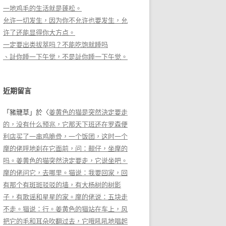
一地鸡毛的生活就是蓬松。
允许一切发生，因为你不允许也要发生，允
许了还能显得你大方点。
一定要出类拔萃吗？不能吃饱就睡吗
、訨你睡一下午觉，不是訨你睡一下午觉。
近期留言
「
豬籠草
」於〈
姜黄色的猫是突然決定要走
的，没有什么预兆，它那天下班还在罗森便
利店买了一串鸡脆骨，一个饭团，这时一个
摩的佬呼地刹在它面前，问：靓仔，坐摩的
吗。姜黄色的猫突然決定要走，它说坐吧。
摩的佬问它，去哪里。猫说：我要回家，回
有那个有斑斑驳驳的墙，有大杨树的树影
子，有歌谣和星星的家。摩的佬说：五块走
不走。猫说：行。姜黄色的猫站在车上，风
把它的毛和耳朵吹翻过去，它哦吼吼地唱起