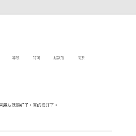
跳至主要內容
導航
詩詞
默默說
關於
港銀行
商
地銀行
當朋友就很好了，真的很好了。
外銀行
付工具