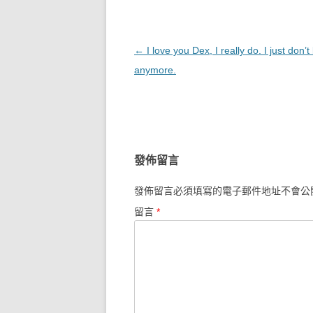
文章導覽
←
I love you Dex, I really do. I just don’t
anymore.
發佈留言
發佈留言必須填寫的電子郵件地址不會公
留言
*