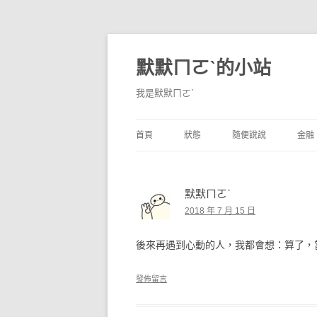
默默ㄇㄛˋ的小站
我是默默ㄇㄛˋ
首頁
狀態
隨便說說
金融
碎碎念
不算技巧
香
默默ㄇㄛˋ
獨白
券
2018 年 7 月 15 日
說說
內
後來再遇到心動的人，我都會想：算了，
境
發佈留言
支