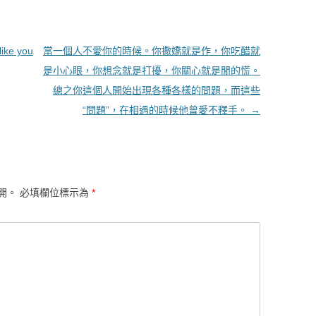
 like you
當一個人不愛你的時候。你撒嬌就是作，你吃醋就
是小心眼，你想念就是打擾，你關心就是閒的慌。
總之你這個人開始出現各種各樣的問題，而這些
“問題”，在相遇的時候他曾愛不釋手。
→
開。
必填欄位標示為
*