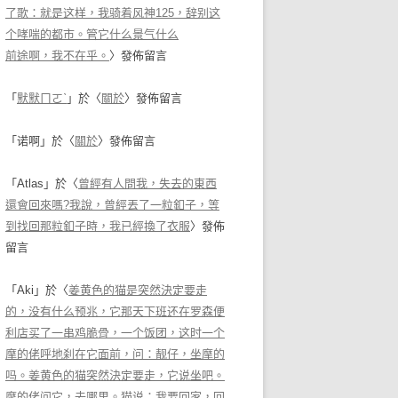
了歌：就是这样，我骑着风神125，辞别这
个哮喘的都市。管它什么景气什么
前途啊，我不在乎。
〉發佈留言
「
默默ㄇㄛˋ
」於〈
關於
〉發佈留言
「
诺啊
」於〈
關於
〉發佈留言
「
Atlas
」於〈
曾經有人問我，失去的東西
還會回來嗎?我說，曾經丟了一粒釦子，等
到找回那粒釦子時，我已經換了衣服
〉發佈
留言
「
Aki
」於〈
姜黄色的猫是突然決定要走
的，没有什么预兆，它那天下班还在罗森便
利店买了一串鸡脆骨，一个饭团，这时一个
摩的佬呼地刹在它面前，问：靓仔，坐摩的
吗。姜黄色的猫突然決定要走，它说坐吧。
摩的佬问它，去哪里。猫说：我要回家，回