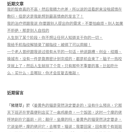
近期文章
我的智商真的不高，然后我精力也差，所以说的话看起来没啥感情在
敷衍，但是这是我能想到最高情商的发言了！
我的治疗师跟我说:你要跟别人提出你的需求，不要怕麻烦。别人如果
不拒绝，那是别人自找的
人生到了某个阶段，你不想让任何人知道关于你的一切。
我给手机指纹解锁录了脚指纹，被绑了可以用脚！
一个老人曾经跟我说过很有水平的一句话，他说跳槽、创业、结婚、
换城市，没有一件是靠周密计划完成的，都是机会来了，脑子一热咬
牙就上了，然后人生就拐了个弯。只有那些不重要的事，比如吃什
么、买什么、去哪玩，你才会反复去推敲。
近期留言
「
豬籠草
」於〈
姜黄色的猫是突然決定要走的，没有什么预兆，它那
天下班还在罗森便利店买了一串鸡脆骨，一个饭团，这时一个摩的佬
呼地刹在它面前，问：靓仔，坐摩的吗。姜黄色的猫突然決定要走，
它说坐吧。摩的佬问它，去哪里。猫说：我要回家，回有那个有斑斑