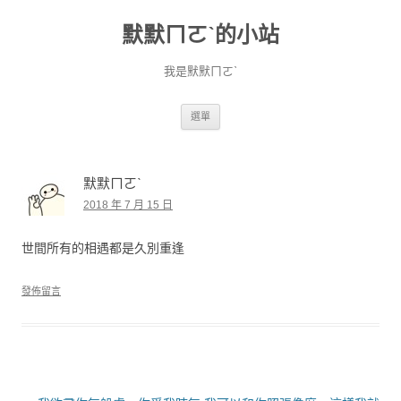
默默ㄇㄛˋ的小站
我是默默ㄇㄛˋ
跳至主要內容
選單
默默ㄇㄛˋ
2018 年 7 月 15 日
世間所有的相遇都是久別重逢
發佈留言