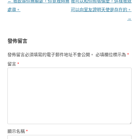
文章導覽
←
我欲尋你無躲處，你覓我時無
我可以和你照張像麼，這樣我就
處尋。
可以向室友證明天使是存在的。
→
發佈留言
發佈留言必須填寫的電子郵件地址不會公開。
必填欄位標示為
*
留言
*
顯示名稱
*