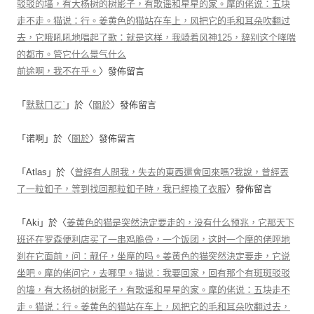
驳驳的墙，有大杨树的树影子，有歌谣和星星的家。摩的佬说：五块
走不走。猫说：行。姜黄色的猫站在车上，风把它的毛和耳朵吹翻过
去，它哦吼吼地唱起了歌：就是这样，我骑着风神125，辞别这个哮喘
的都市。管它什么景气什么
前途啊，我不在乎。
〉發佈留言
「
默默ㄇㄛˋ
」於〈
關於
〉發佈留言
「
诺啊
」於〈
關於
〉發佈留言
「
Atlas
」於〈
曾經有人問我，失去的東西還會回來嗎?我說，曾經丟
了一粒釦子，等到找回那粒釦子時，我已經換了衣服
〉發佈留言
「
Aki
」於〈
姜黄色的猫是突然決定要走的，没有什么预兆，它那天下
班还在罗森便利店买了一串鸡脆骨，一个饭团，这时一个摩的佬呼地
刹在它面前，问：靓仔，坐摩的吗。姜黄色的猫突然決定要走，它说
坐吧。摩的佬问它，去哪里。猫说：我要回家，回有那个有斑斑驳驳
的墙，有大杨树的树影子，有歌谣和星星的家。摩的佬说：五块走不
走。猫说：行。姜黄色的猫站在车上，风把它的毛和耳朵吹翻过去，