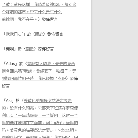
了歌：就是这样，我骑着风神125，辞别这
个哮喘的都市。管它什么景气什么
前途啊，我不在乎。
〉發佈留言
「
默默ㄇㄛˋ
」於〈
關於
〉發佈留言
「
诺啊
」於〈
關於
〉發佈留言
「
Atlas
」於〈
曾經有人問我，失去的東西
還會回來嗎?我說，曾經丟了一粒釦子，等
到找回那粒釦子時，我已經換了衣服
〉發佈
留言
「
Aki
」於〈
姜黄色的猫是突然決定要走
的，没有什么预兆，它那天下班还在罗森便
利店买了一串鸡脆骨，一个饭团，这时一个
摩的佬呼地刹在它面前，问：靓仔，坐摩的
吗。姜黄色的猫突然決定要走，它说坐吧。
摩的佬问它，去哪里。猫说：我要回家，回