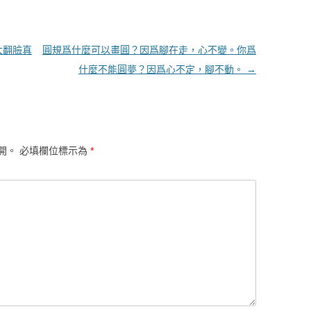
大翻臉真
圓規爲什麼可以畫圓？因爲腳在走，心不變。你爲
什麼不能圓夢？因爲心不定，腳不動。
→
開。
必填欄位標示為
*