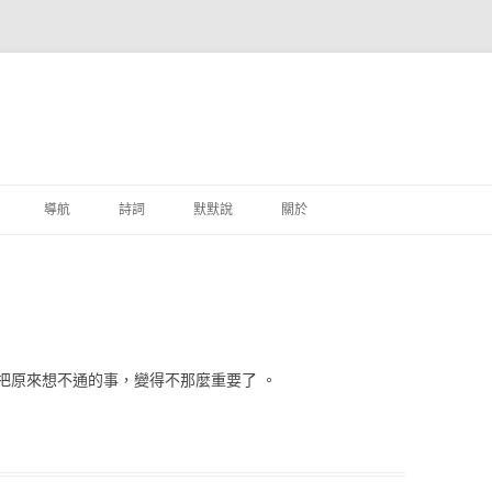
跳至主要內容
導航
詩詞
默默說
關於
港銀行
商
地銀行
把原來想不通的事，變得不那麼重要了 。
外銀行
付工具