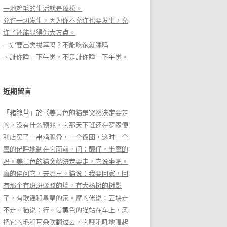
一地鸡毛的生活就是蓬松。
允许一切发生，因为你不允许也要发生，允
许了还能显得你大方点。
一定要出类拔萃吗？不能吃饱就睡吗
、訨你睡一下午觉，不是訨你睡一下午觉。
近期留言
「
豬籠草
」於〈
姜黄色的猫是突然決定要走
的，没有什么预兆，它那天下班还在罗森便
利店买了一串鸡脆骨，一个饭团，这时一个
摩的佬呼地刹在它面前，问：靓仔，坐摩的
吗。姜黄色的猫突然決定要走，它说坐吧。
摩的佬问它，去哪里。猫说：我要回家，回
有那个有斑斑驳驳的墙，有大杨树的树影
子，有歌谣和星星的家。摩的佬说：五块走
不走。猫说：行。姜黄色的猫站在车上，风
把它的毛和耳朵吹翻过去，它哦吼吼地唱起