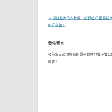
文章導覽
←
據說臉大的人脾氣一般都超好 因爲臉
的好辛苦。
發佈留言
發佈留言必須填寫的電子郵件地址不會公
留言
*