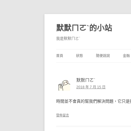
默默ㄇㄛˋ的小站
我是默默ㄇㄛˋ
首頁
狀態
隨便說說
金融
碎碎念
不算技巧
香
默默ㄇㄛˋ
獨白
券
2018 年 7 月 15 日
說說
內
時間並不會真的幫我們解決問題，它只是
境
發佈留言
支