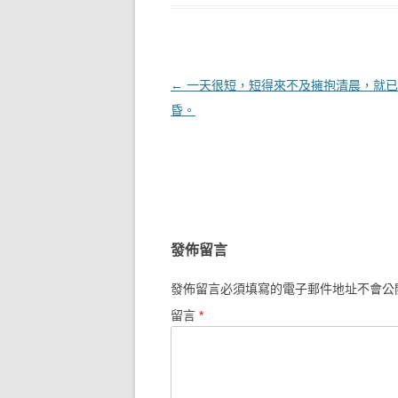
文章導覽
←
一天很短，短得來不及擁抱清晨，就已
昏。
發佈留言
發佈留言必須填寫的電子郵件地址不會公
留言
*