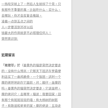
一热咬牙就上了，然后人生就拐了个弯。只
有那些不重要的事，比如吃什么、买什么、
去哪玩，你才会反复去推敲。
凌晨一点到五点之间的
人一定要活到35岁以后
钱最大的作用就是不必搭理任何人！
突然意识到:
近期留言
「
豬籠草
」於〈
姜黄色的猫是突然決定要走
的，没有什么预兆，它那天下班还在罗森便
利店买了一串鸡脆骨，一个饭团，这时一个
摩的佬呼地刹在它面前，问：靓仔，坐摩的
吗。姜黄色的猫突然決定要走，它说坐吧。
摩的佬问它，去哪里。猫说：我要回家，回
有那个有斑斑驳驳的墙，有大杨树的树影
子，有歌谣和星星的家。摩的佬说：五块走