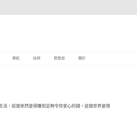
跳至主要內容
導航
詩詞
默默說
關於
港銀行
商
地銀行
生活，前提依然是得賺到足夠令你安心的錢。這個世界是現
外銀行
付工具