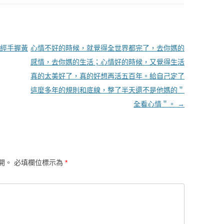
經手握黃
心情不好的時候，就覺得全世界都完了，去你媽的
感情，去你媽的生活；心情好的時候，又覺得生活
真的太美好了，真的好想再活五百年。給自己定了
這麼多年的規則和底線，整了半天還不是他媽的＂
全看心情＂。
→
開。
必填欄位標示為
*