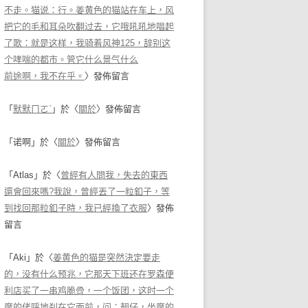
不走。猫说：行。姜黄色的猫站在车上，风
把它的毛和耳朵吹翻过去，它哦吼吼地唱起
了歌：就是这样，我骑着风神125，辞别这
个哮喘的都市。管它什么景气什么
前途啊，我不在乎。
〉發佈留言
「
默默ㄇㄛˋ
」於〈
關於
〉發佈留言
「
诺啊
」於〈
關於
〉發佈留言
「
Atlas
」於〈
曾經有人問我，失去的東西
還會回來嗎?我說，曾經丟了一粒釦子，等
到找回那粒釦子時，我已經換了衣服
〉發佈
留言
「
Aki
」於〈
姜黄色的猫是突然決定要走
的，没有什么预兆，它那天下班还在罗森便
利店买了一串鸡脆骨，一个饭团，这时一个
摩的佬呼地刹在它面前，问：靓仔，坐摩的