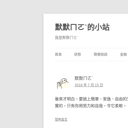
默默ㄇㄛˋ的小站
我是默默ㄇㄛˋ
首頁
狀態
隨便說說
金融
碎碎念
不算技巧
香
默默ㄇㄛˋ
獨白
券
2018 年 7 月 15 日
說說
內
後來才明白，要過上簡單、安逸、自由的
境
實的，只有你用努力和自我，令它柔軟。
支
發佈留言