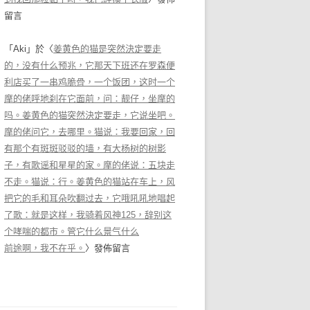
留言
「
Aki
」於〈
姜黄色的猫是突然決定要走
的，没有什么预兆，它那天下班还在罗森便
利店买了一串鸡脆骨，一个饭团，这时一个
摩的佬呼地刹在它面前，问：靓仔，坐摩的
吗。姜黄色的猫突然決定要走，它说坐吧。
摩的佬问它，去哪里。猫说：我要回家，回
有那个有斑斑驳驳的墙，有大杨树的树影
子，有歌谣和星星的家。摩的佬说：五块走
不走。猫说：行。姜黄色的猫站在车上，风
把它的毛和耳朵吹翻过去，它哦吼吼地唱起
了歌：就是这样，我骑着风神125，辞别这
个哮喘的都市。管它什么景气什么
前途啊，我不在乎。
〉發佈留言