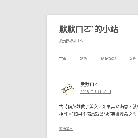
默默ㄇㄛˋ的小站
我是默默ㄇㄛˋ
首頁
狀態
隨便說說
金融
碎碎念
不算技巧
香
默默ㄇㄛˋ
獨白
券
2018 年 7 月 15 日
說說
內
古時候英雄救了美女，如果美女滿意，就
境
相許。”如果不滿意就會說:“英雄救命之
支
發佈留言