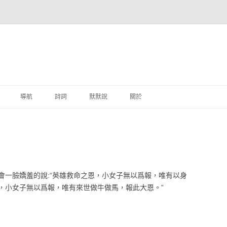
跳至主要內容
導航
詩詞
默默說
關於
港銀行
商
地銀行
會一臉嬌羞的說:“英雄救命之恩，小女子無以爲報，唯有以身
外銀行
恩，小女子無以爲報，唯有來世做牛做馬，報此大恩。”
付工具