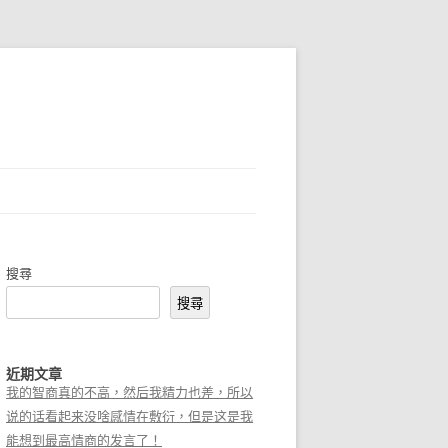
搜尋
搜尋
近期文章
我的智商真的不高，然后我精力也差，所以
说的话看起来没啥感情在敷衍，但是这是我
能想到最高情商的发言了！