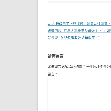
文章導覽
←
古時候男子上門提親，如果姑娘滿意，
嬌羞的說:“終身大事全憑父母做主。”，
就會說:“女兒還想孝敬父母兩年。”
發佈留言
發佈留言必須填寫的電子郵件地址不會公
留言
*