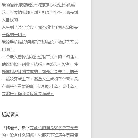
我的治疗师跟我说:你要跟别人提出你的需
求，不要怕麻烦。别人如果不拒绝，那是别
人自找的
人生到了某个阶段，你不想让任何人知道关
于你的一切。
我给手机指纹解锁录了脚指纹，被绑了可以
用脚！
一个老人曾经跟我说过很有水平的一句话，
他说跳槽、创业、结婚、换城市，没有一件
是靠周密计划完成的，都是机会来了，脑子
一热咬牙就上了，然后人生就拐了个弯。只
有那些不重要的事，比如吃什么、买什么、
去哪玩，你才会反复去推敲。
近期留言
「
豬籠草
」於〈
姜黄色的猫是突然決定要走
的，没有什么预兆，它那天下班还在罗森便