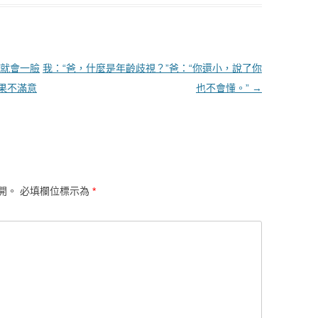
就會一臉
我：“爸，什麼是年齡歧視？”爸：“你還小，說了你
如果不滿意
也不會懂。”
→
開。
必填欄位標示為
*