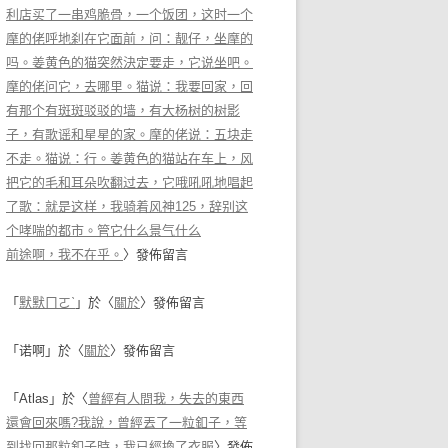
利店买了一串鸡脆骨，一个饭团，这时一个
摩的佬呼地刹在它面前，问：靓仔，坐摩的
吗。姜黄色的猫突然決定要走，它说坐吧。
摩的佬问它，去哪里。猫说：我要回家，回
有那个有斑斑驳驳的墙，有大杨树的树影
子，有歌谣和星星的家。摩的佬说：五块走
不走。猫说：行。姜黄色的猫站在车上，风
把它的毛和耳朵吹翻过去，它哦吼吼地唱起
了歌：就是这样，我骑着风神125，辞别这
个哮喘的都市。管它什么景气什么
前途啊，我不在乎。
〉發佈留言
「
默默ㄇㄛˋ
」於〈
關於
〉發佈留言
「
诺啊
」於〈
關於
〉發佈留言
「
Atlas
」於〈
曾經有人問我，失去的東西
還會回來嗎?我說，曾經丟了一粒釦子，等
到找回那粒釦子時，我已經換了衣服
〉發佈