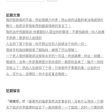
近期文章
我的智商真的不高，然后我精力也差，所以说的话看起来没啥感情在
敷衍，但是这是我能想到最高情商的发言了！
我的治疗师跟我说:你要跟别人提出你的需求，不要怕麻烦。别人如果
不拒绝，那是别人自找的
人生到了某个阶段，你不想让任何人知道关于你的一切。
我给手机指纹解锁录了脚指纹，被绑了可以用脚！
一个老人曾经跟我说过很有水平的一句话，他说跳槽、创业、结婚、
换城市，没有一件是靠周密计划完成的，都是机会来了，脑子一热咬
牙就上了，然后人生就拐了个弯。只有那些不重要的事，比如吃什
么、买什么、去哪玩，你才会反复去推敲。
近期留言
「
豬籠草
」於〈
姜黄色的猫是突然決定要走的，没有什么预兆，它那
天下班还在罗森便利店买了一串鸡脆骨，一个饭团，这时一个摩的佬