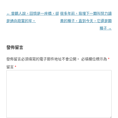
文章導覽
←
曾聽人說，回憶是一座橋，卻
很多年前，我埋下一顆叫努力讀
是通向寂寞的牢。
書的種子，直到今天，它還是顆
種子
→
發佈留言
發佈留言必須填寫的電子郵件地址不會公開。
必填欄位標示為
*
留言
*