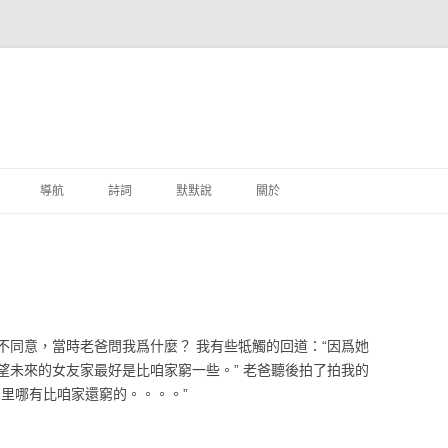
跳至主要內容
導航
詩詞
默默說
關於
港銀行
商
地銀行
不同意，當時老爸問我爲什麼？ 我有些牴觸的回道：“因爲她
外銀行
望未來的女友家最好是比咱家窮一些。” 老爸聽後拍了拍我的
里哪有比咱家還窮的。。。。”
付工具