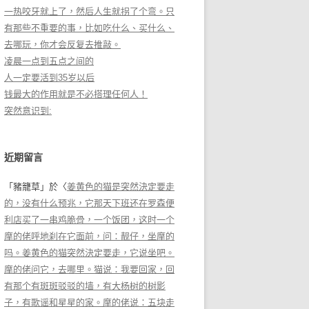
一热咬牙就上了，然后人生就拐了个弯。只
有那些不重要的事，比如吃什么、买什么、
去哪玩，你才会反复去推敲。
凌晨一点到五点之间的
人一定要活到35岁以后
钱最大的作用就是不必搭理任何人！
突然意识到:
近期留言
「
豬籠草
」於〈
姜黄色的猫是突然決定要走
的，没有什么预兆，它那天下班还在罗森便
利店买了一串鸡脆骨，一个饭团，这时一个
摩的佬呼地刹在它面前，问：靓仔，坐摩的
吗。姜黄色的猫突然決定要走，它说坐吧。
摩的佬问它，去哪里。猫说：我要回家，回
有那个有斑斑驳驳的墙，有大杨树的树影
子，有歌谣和星星的家。摩的佬说：五块走