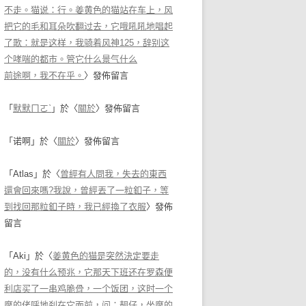
不走。猫说：行。姜黄色的猫站在车上，风
把它的毛和耳朵吹翻过去，它哦吼吼地唱起
了歌：就是这样，我骑着风神125，辞别这
个哮喘的都市。管它什么景气什么
前途啊，我不在乎。
〉發佈留言
「
默默ㄇㄛˋ
」於〈
關於
〉發佈留言
「
诺啊
」於〈
關於
〉發佈留言
「
Atlas
」於〈
曾經有人問我，失去的東西
還會回來嗎?我說，曾經丟了一粒釦子，等
到找回那粒釦子時，我已經換了衣服
〉發佈
留言
「
Aki
」於〈
姜黄色的猫是突然決定要走
的，没有什么预兆，它那天下班还在罗森便
利店买了一串鸡脆骨，一个饭团，这时一个
摩的佬呼地刹在它面前，问：靓仔，坐摩的