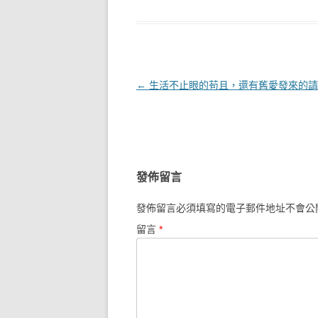
文章導覽
←
生活不止眼的苟且，還有舊愛發來的請
發佈留言
發佈留言必須填寫的電子郵件地址不會公
留言
*