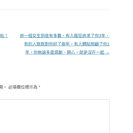
帖！
追一個女生到底有多難，有人瘋狂追求了你3年，
有的人默默對你好了兩年，有人體貼照顧了你1
年，你無論多麼感動、開心，就是沒在一起
→
開。
必填欄位標示為
*