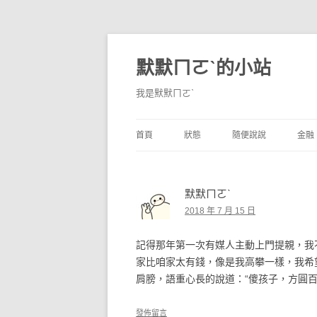
默默ㄇㄛˋ的小站
我是默默ㄇㄛˋ
首頁
狀態
隨便說說
金融
碎碎念
不算技巧
香
默默ㄇㄛˋ
獨白
券
2018 年 7 月 15 日
說說
內
記得那年第一次有媒人主動上門提親，我
境
家比咱家太有錢，像是我高攀一樣，我希
肩膀，語重心長的說道：“傻孩子，方圓百
支
發佈留言