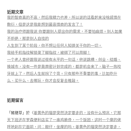
近期文章
我的智商真的不高，然后我精力也差，所以说的话看起来没啥感情在
敷衍，但是这是我能想到最高情商的发言了！
我的治疗师跟我说:你要跟别人提出你的需求，不要怕麻烦。别人如果
不拒绝，那是别人自找的
人生到了某个阶段，你不想让任何人知道关于你的一切。
我给手机指纹解锁录了脚指纹，被绑了可以用脚！
一个老人曾经跟我说过很有水平的一句话，他说跳槽、创业、结婚、
换城市，没有一件是靠周密计划完成的，都是机会来了，脑子一热咬
牙就上了，然后人生就拐了个弯。只有那些不重要的事，比如吃什
么、买什么、去哪玩，你才会反复去推敲。
近期留言
「
豬籠草
」於〈
姜黄色的猫是突然決定要走的，没有什么预兆，它那
天下班还在罗森便利店买了一串鸡脆骨，一个饭团，这时一个摩的佬
呼地刹在它面前，问：靓仔，坐摩的吗。姜黄色的猫突然決定要走，