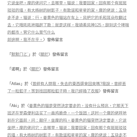
它说坐吧。摩的佬问它，去哪里。猫说：我要回家，回有那个有斑斑
驳驳的墙，有大杨树的树影子，有歌谣和星星的家。摩的佬说：五块
走不走。猫说：行。姜黄色的猫站在车上，风把它的毛和耳朵吹翻过
去，它哦吼吼地唱起了歌：就是这样，我骑着风神125，辞别这个哮喘
的都市。管它什么景气什么
前途啊，我不在乎。
〉發佈留言
「
默默ㄇㄛˋ
」於〈
關於
〉發佈留言
「
诺啊
」於〈
關於
〉發佈留言
「
Atlas
」於〈
曾經有人問我，失去的東西還會回來嗎?我說，曾經丟
了一粒釦子，等到找回那粒釦子時，我已經換了衣服
〉發佈留言
「
Aki
」於〈
姜黄色的猫是突然決定要走的，没有什么预兆，它那天下
班还在罗森便利店买了一串鸡脆骨，一个饭团，这时一个摩的佬呼地
刹在它面前，问：靓仔，坐摩的吗。姜黄色的猫突然決定要走，它说
坐吧。摩的佬问它，去哪里。猫说：我要回家，回有那个有斑斑驳驳
的墙，有大杨树的树影子，有歌谣和星星的家。摩的佬说：五块走不