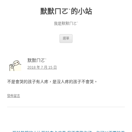
默默ㄇㄛˋ的小站
我是默默ㄇㄛˋ
跳至主要內容
選單
默默ㄇㄛˋ
2018 年 7 月 15 日
不是會哭的孩子有人疼，是沒人疼的孩子不會哭。
發佈留言