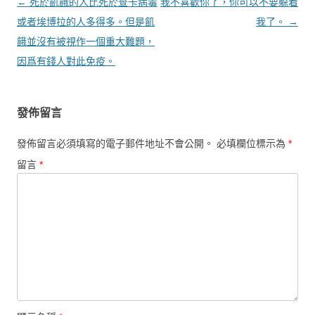
文章導覽
←
死於飢餓的人比死於查卡病毒
我不喜歡你了，你可以不要躲着
或者埃博拉的人多得多。但是飢
我了。
→
餓並沒有被視作一個重大難題，
因爲有錢人對此免疫。
發佈留言
發佈留言必須填寫的電子郵件地址不會公開。
必填欄位標示為
*
留言
*