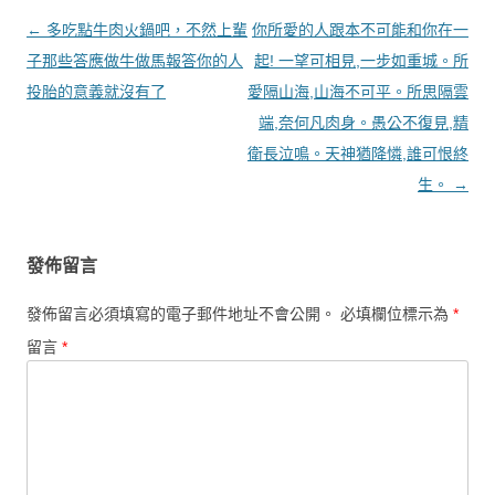
文章導覽
←
多吃點牛肉火鍋吧，不然上輩
你所愛的人跟本不可能和你在一
子那些答應做牛做馬報答你的人
起! 一望可相見,一步如重城。所
投胎的意義就沒有了
愛隔山海,山海不可平。所思隔雲
端,奈何凡肉身。愚公不復見,精
衛長泣鳴。天神猶降憐,誰可恨終
生。
→
發佈留言
發佈留言必須填寫的電子郵件地址不會公開。
必填欄位標示為
*
留言
*