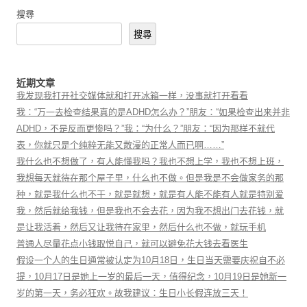
搜尋
搜尋
近期文章
我发现我打开社交媒体就和打开冰箱一样，没事就打开看看
我：“万一去检查结果真的是ADHD怎么办？”朋友：“如果检查出来并非
ADHD，不是反而更惨吗？”我：“为什么？”朋友：“因为那样不就代
表，你就只是个纯粹无能又散漫的正常人而已啊……”
我什么也不想做了，有人能懂我吗？我也不想上学，我也不想上班，
我想每天就待在那个屋子里，什么也不做。但是我是不会做家务的那
种，就是我什么也不干，就是就想，就是有人能不能有人就是特别爱
我，然后就给我钱，但是我也不会去花，因为我不想出门去花钱，就
是让我活着，然后又让我待在家里，然后什么也不做，就玩手机
普通人尽量花点小钱取悦自己，就可以避免花大钱去看医生
假设一个人的生日通常被认定为10月18日，生日当天需要庆祝自不必
提，10月17日是她上一岁的最后一天，值得纪念，10月19日是她新一
岁的第一天，务必狂欢。故我建议：生日小长假连放三天！