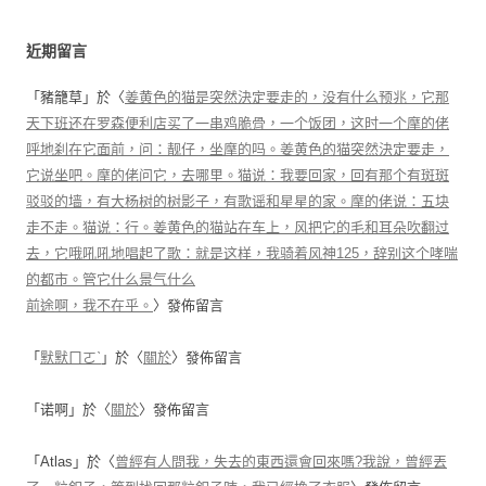
近期留言
「
豬籠草
」於〈
姜黄色的猫是突然決定要走的，没有什么预兆，它那
天下班还在罗森便利店买了一串鸡脆骨，一个饭团，这时一个摩的佬
呼地刹在它面前，问：靓仔，坐摩的吗。姜黄色的猫突然決定要走，
它说坐吧。摩的佬问它，去哪里。猫说：我要回家，回有那个有斑斑
驳驳的墙，有大杨树的树影子，有歌谣和星星的家。摩的佬说：五块
走不走。猫说：行。姜黄色的猫站在车上，风把它的毛和耳朵吹翻过
去，它哦吼吼地唱起了歌：就是这样，我骑着风神125，辞别这个哮喘
的都市。管它什么景气什么
前途啊，我不在乎。
〉發佈留言
「
默默ㄇㄛˋ
」於〈
關於
〉發佈留言
「
诺啊
」於〈
關於
〉發佈留言
「
Atlas
」於〈
曾經有人問我，失去的東西還會回來嗎?我說，曾經丟