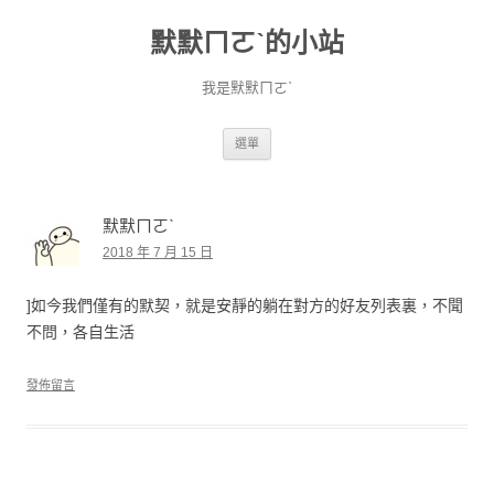
默默ㄇㄛˋ的小站
我是默默ㄇㄛˋ
跳至主要內容
選單
默默ㄇㄛˋ
2018 年 7 月 15 日
]如今我們僅有的默契，就是安靜的躺在對方的好友列表裏，不聞
不問，各自生活
發佈留言