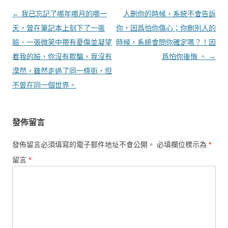
文章導覽
←
我已忘記了哪年哪月的哪一
人刪你的時候，系統不會告訴
天，曾在筆記本上刻下了一張
你，因爲怕你傷心；你刪別人的
臉、一張微笑中帶有憂傷並凝望
時候，系統會問你確定嗎？！因
着我的臉，你沒有欺騙，我沒有
爲怕你後悔 。
→
漠然，雖然走過了同一條街，但
不曾在同一個世界。
發佈留言
發佈留言必須填寫的電子郵件地址不會公開。
必填欄位標示為
*
留言
*