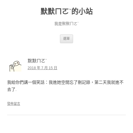
默默ㄇㄛˋ的小站
我是默默ㄇㄛˋ
跳至主要內容
選單
默默ㄇㄛˋ
2018 年 7 月 15 日
我給你們講一個笑話：我進她空間忘了刪記錄，第二天我就進不
去了.
發佈留言