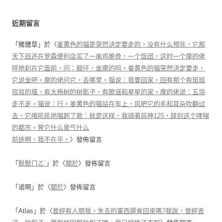
近期留言
「
豬籠草
」於〈
姜黄色的猫是突然決定要走的，没有什么预兆，它那
天下班还在罗森便利店买了一串鸡脆骨，一个饭团，这时一个摩的佬
呼地刹在它面前，问：靓仔，坐摩的吗。姜黄色的猫突然決定要走，
它说坐吧。摩的佬问它，去哪里。猫说：我要回家，回有那个有斑斑
驳驳的墙，有大杨树的树影子，有歌谣和星星的家。摩的佬说：五块
走不走。猫说：行。姜黄色的猫站在车上，风把它的毛和耳朵吹翻过
去，它哦吼吼地唱起了歌：就是这样，我骑着风神125，辞别这个哮喘
的都市。管它什么景气什么
前途啊，我不在乎。
〉發佈留言
「
默默ㄇㄛˋ
」於〈
關於
〉發佈留言
「
诺啊
」於〈
關於
〉發佈留言
「
Atlas
」於〈
曾經有人問我，失去的東西還會回來嗎?我說，曾經丟