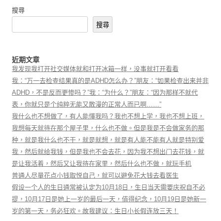
搜尋
搜尋
近期文章
我发现我打开社交媒体就和打开冰箱一样，没事就打开看看
我：“万一去检查结果真的是ADHD怎么办？”朋友：“如果检查出来并非
ADHD，不是反而更惨吗？”我：“为什么？”朋友：“因为那样不就代
表，你就只是个纯粹无能又散漫的正常人而已啊……”
我什么也不想做了，有人能懂我吗？我也不想上学，我也不想上班，
我想每天就待在那个屋子里，什么也不做。但是我是不会做家务的那
种，就是我什么也不干，就是就想，就是有人能不能有人就是特别爱
我，然后就给我钱，但是我也不会去花，因为我不想出门去花钱，就
是让我活着，然后又让我待在家里，然后什么也不做，就玩手机
普通人尽量花点小钱取悦自己，就可以避免花大钱去看医生
假设一个人的生日通常被认定为10月18日，生日当天需要庆祝自不必
提，10月17日是她上一岁的最后一天，值得纪念，10月19日是她新一
岁的第一天，务必狂欢。故我建议：生日小长假连放三天！