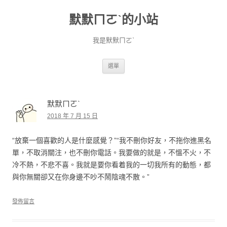
默默ㄇㄛˋ的小站
我是默默ㄇㄛˋ
跳至主要內容
選單
默默ㄇㄛˋ
2018 年 7 月 15 日
“放棄一個喜歡的人是什麼感覺？”“我不刪你好友，不拖你進黑名
單，不取消關注，也不刪你電話。我要做的就是，不慍不火，不
冷不熱，不悲不喜。我就是要你看着我的一切我所有的動態，都
與你無關卻又在你身邊不吵不鬧陰魂不散。”
發佈留言