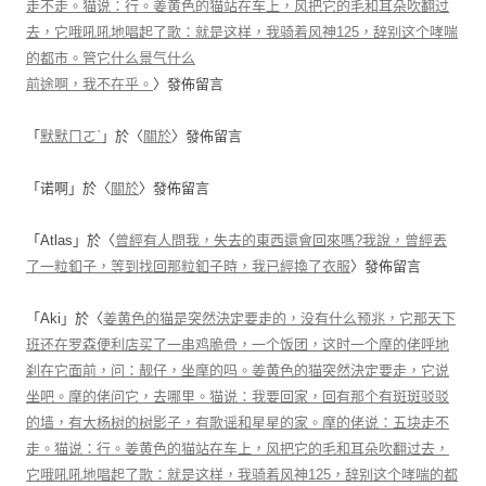
走不走。猫说：行。姜黄色的猫站在车上，风把它的毛和耳朵吹翻过
去，它哦吼吼地唱起了歌：就是这样，我骑着风神125，辞别这个哮喘
的都市。管它什么景气什么
前途啊，我不在乎。
〉發佈留言
「
默默ㄇㄛˋ
」於〈
關於
〉發佈留言
「
诺啊
」於〈
關於
〉發佈留言
「
Atlas
」於〈
曾經有人問我，失去的東西還會回來嗎?我說，曾經丟
了一粒釦子，等到找回那粒釦子時，我已經換了衣服
〉發佈留言
「
Aki
」於〈
姜黄色的猫是突然決定要走的，没有什么预兆，它那天下
班还在罗森便利店买了一串鸡脆骨，一个饭团，这时一个摩的佬呼地
刹在它面前，问：靓仔，坐摩的吗。姜黄色的猫突然決定要走，它说
坐吧。摩的佬问它，去哪里。猫说：我要回家，回有那个有斑斑驳驳
的墙，有大杨树的树影子，有歌谣和星星的家。摩的佬说：五块走不
走。猫说：行。姜黄色的猫站在车上，风把它的毛和耳朵吹翻过去，
它哦吼吼地唱起了歌：就是这样，我骑着风神125，辞别这个哮喘的都