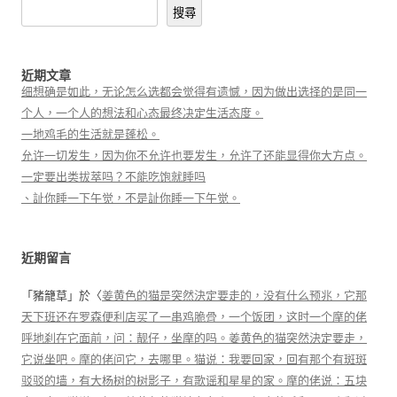
搜尋
近期文章
细想确是如此，无论怎么选都会觉得有遗憾，因为做出选择的是同一
个人，一个人的想法和心态最终决定生活态度。
一地鸡毛的生活就是蓬松。
允许一切发生，因为你不允许也要发生，允许了还能显得你大方点。
一定要出类拔萃吗？不能吃饱就睡吗
、訨你睡一下午觉，不是訨你睡一下午觉。
近期留言
「
豬籠草
」於〈
姜黄色的猫是突然決定要走的，没有什么预兆，它那
天下班还在罗森便利店买了一串鸡脆骨，一个饭团，这时一个摩的佬
呼地刹在它面前，问：靓仔，坐摩的吗。姜黄色的猫突然決定要走，
它说坐吧。摩的佬问它，去哪里。猫说：我要回家，回有那个有斑斑
驳驳的墙，有大杨树的树影子，有歌谣和星星的家。摩的佬说：五块