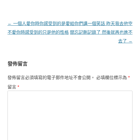
文章導覽
←
一個人愛你時你感受到的是愛
給你們講一個笑話 昨天我去他空
不愛你時感受到的只是他的性格
間忘記刪記錄了 然後就再也進不
去了
→
發佈留言
發佈留言必須填寫的電子郵件地址不會公開。
必填欄位標示為
*
留言
*