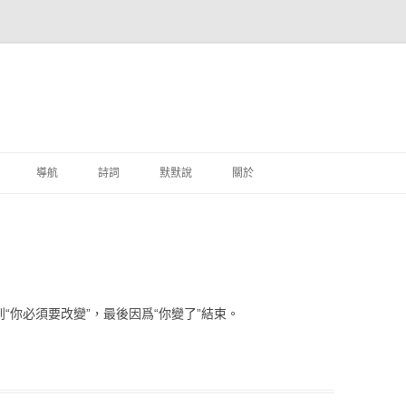
跳至主要內容
導航
詩詞
默默說
關於
港銀行
商
地銀行
“你必須要改變”，最後因爲“你變了”結束。
外銀行
付工具