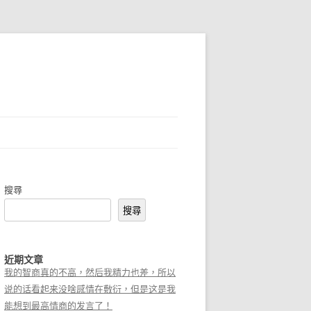
搜尋
搜尋
近期文章
我的智商真的不高，然后我精力也差，所以
说的话看起来没啥感情在敷衍，但是这是我
能想到最高情商的发言了！