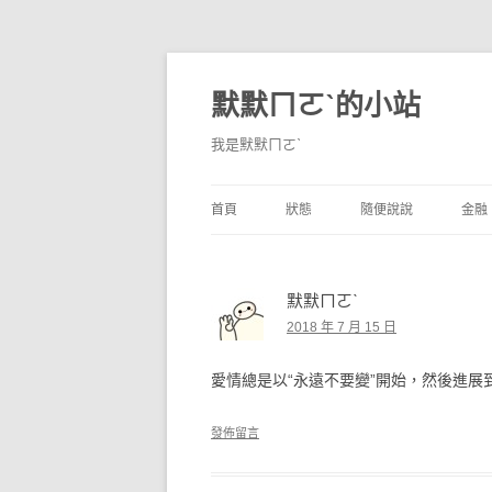
默默ㄇㄛˋ的小站
我是默默ㄇㄛˋ
首頁
狀態
隨便說說
金融
碎碎念
不算技巧
香
默默ㄇㄛˋ
獨白
券
2018 年 7 月 15 日
說說
內
愛情總是以“永遠不要變”開始，然後進展到
境
發佈留言
支