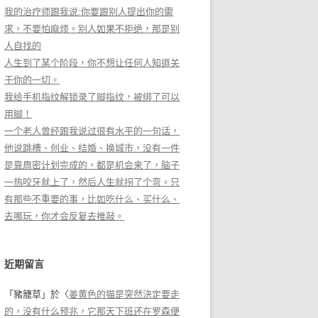
我的治疗师跟我说:你要跟别人提出你的需
求，不要怕麻烦。别人如果不拒绝，那是别
人自找的
人生到了某个阶段，你不想让任何人知道关
于你的一切。
我给手机指纹解锁录了脚指纹，被绑了可以
用脚！
一个老人曾经跟我说过很有水平的一句话，
他说跳槽、创业、结婚、换城市，没有一件
是靠周密计划完成的，都是机会来了，脑子
一热咬牙就上了，然后人生就拐了个弯。只
有那些不重要的事，比如吃什么、买什么、
去哪玩，你才会反复去推敲。
近期留言
「
豬籠草
」於〈
姜黄色的猫是突然決定要走
的，没有什么预兆，它那天下班还在罗森便