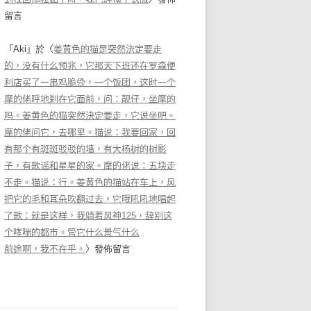
留言
「
Aki
」於〈
姜黄色的猫是突然決定要走
的，没有什么预兆，它那天下班还在罗森便
利店买了一串鸡脆骨，一个饭团，这时一个
摩的佬呼地刹在它面前，问：靓仔，坐摩的
吗。姜黄色的猫突然決定要走，它说坐吧。
摩的佬问它，去哪里。猫说：我要回家，回
有那个有斑斑驳驳的墙，有大杨树的树影
子，有歌谣和星星的家。摩的佬说：五块走
不走。猫说：行。姜黄色的猫站在车上，风
把它的毛和耳朵吹翻过去，它哦吼吼地唱起
了歌：就是这样，我骑着风神125，辞别这
个哮喘的都市。管它什么景气什么
前途啊，我不在乎。
〉發佈留言