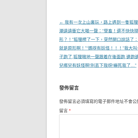
文章導覽
←
我有一次上山裏玩，路上遇到一隻狐狸
潮遠遠衝它大喝一聲：“孽畜！還不快快
形？！”狐狸楞了一下，突然開口說話了：
就是原形啊！”“媽呀有妖怪！！！”我大
子跑了,狐狸嗷地一聲跟着在後面跑,邊跑邊
兒哪兒有妖怪啊!別丟下我呀!嚇死我了…”
發佈留言
發佈留言必須填寫的電子郵件地址不會公
留言
*