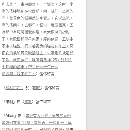
利店买了一串鸡脆骨，一个饭团，这时一个
摩的佬呼地刹在它面前，问：靓仔，坐摩的
吗。姜黄色的猫突然決定要走，它说坐吧。
摩的佬问它，去哪里。猫说：我要回家，回
有那个有斑斑驳驳的墙，有大杨树的树影
子，有歌谣和星星的家。摩的佬说：五块走
不走。猫说：行。姜黄色的猫站在车上，风
把它的毛和耳朵吹翻过去，它哦吼吼地唱起
了歌：就是这样，我骑着风神125，辞别这
个哮喘的都市。管它什么景气什么
前途啊，我不在乎。
〉發佈留言
「
默默ㄇㄛˋ
」於〈
關於
〉發佈留言
「
诺啊
」於〈
關於
〉發佈留言
「
Atlas
」於〈
曾經有人問我，失去的東西
還會回來嗎?我說，曾經丟了一粒釦子，等
到找回那粒釦子時，我已經換了衣服
〉發佈