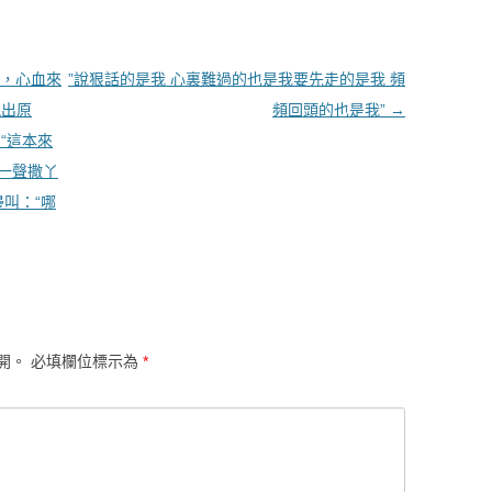
，心血來
”說狠話的是我 心裏難過的也是我要先走的是我 頻
現出原
頻回頭的也是我”
→
“這本來
叫一聲撒丫
叫：“哪
開。
必填欄位標示為
*