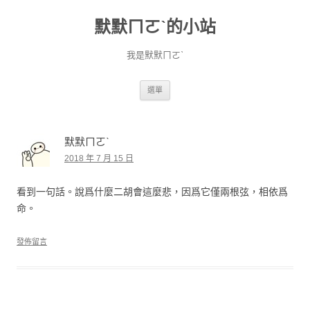
默默ㄇㄛˋ的小站
我是默默ㄇㄛˋ
跳至主要內容
選單
默默ㄇㄛˋ
2018 年 7 月 15 日
看到一句話。說爲什麼二胡會這麼悲，因爲它僅兩根弦，相依爲
命。
發佈留言