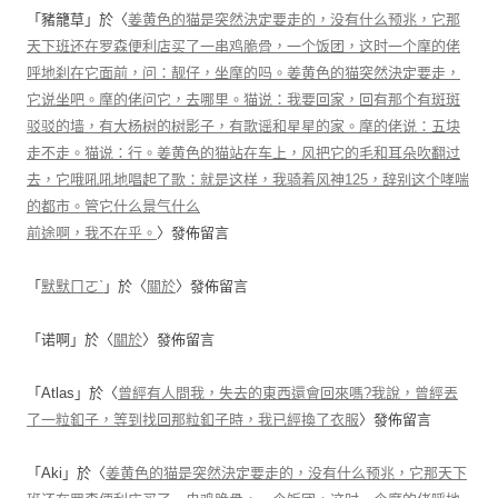
「
豬籠草
」於〈
姜黄色的猫是突然決定要走的，没有什么预兆，它那
天下班还在罗森便利店买了一串鸡脆骨，一个饭团，这时一个摩的佬
呼地刹在它面前，问：靓仔，坐摩的吗。姜黄色的猫突然決定要走，
它说坐吧。摩的佬问它，去哪里。猫说：我要回家，回有那个有斑斑
驳驳的墙，有大杨树的树影子，有歌谣和星星的家。摩的佬说：五块
走不走。猫说：行。姜黄色的猫站在车上，风把它的毛和耳朵吹翻过
去，它哦吼吼地唱起了歌：就是这样，我骑着风神125，辞别这个哮喘
的都市。管它什么景气什么
前途啊，我不在乎。
〉發佈留言
「
默默ㄇㄛˋ
」於〈
關於
〉發佈留言
「
诺啊
」於〈
關於
〉發佈留言
「
Atlas
」於〈
曾經有人問我，失去的東西還會回來嗎?我說，曾經丟
了一粒釦子，等到找回那粒釦子時，我已經換了衣服
〉發佈留言
「
Aki
」於〈
姜黄色的猫是突然決定要走的，没有什么预兆，它那天下