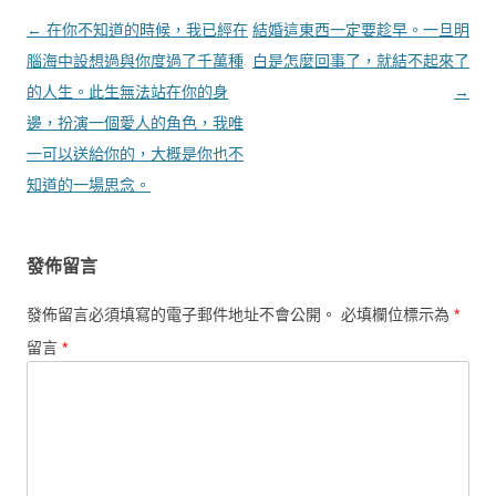
文章導覽
←
在你不知道的時候，我已經在
結婚這東西一定要趁早。一旦明
腦海中設想過與你度過了千萬種
白是怎麼回事了，就結不起來了
的人生。此生無法站在你的身
→
邊，扮演一個愛人的角色，我唯
一可以送給你的，大概是你也不
知道的一場思念。
發佈留言
發佈留言必須填寫的電子郵件地址不會公開。
必填欄位標示為
*
留言
*