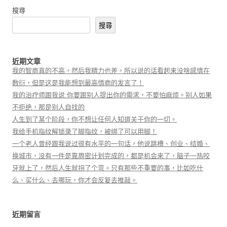
搜尋
搜尋
近期文章
我的智商真的不高，然后我精力也差，所以说的话看起来没啥感情在
敷衍，但是这是我能想到最高情商的发言了！
我的治疗师跟我说:你要跟别人提出你的需求，不要怕麻烦。别人如果
不拒绝，那是别人自找的
人生到了某个阶段，你不想让任何人知道关于你的一切。
我给手机指纹解锁录了脚指纹，被绑了可以用脚！
一个老人曾经跟我说过很有水平的一句话，他说跳槽、创业、结婚、
换城市，没有一件是靠周密计划完成的，都是机会来了，脑子一热咬
牙就上了，然后人生就拐了个弯。只有那些不重要的事，比如吃什
么、买什么、去哪玩，你才会反复去推敲。
近期留言