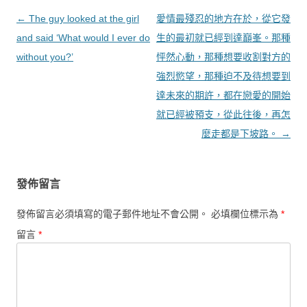
文章導覽
←
The guy looked at the girl
愛情最殘忍的地方在於，從它發
and said ‘What would I ever do
生的最初就已經到達巔峯。那種
without you?’
怦然心動，那種想要收割對方的
強烈慾望，那種迫不及待想要到
達未來的期許，都在戀愛的開始
就已經被預支，從此往後，再怎
麼走都是下坡路。
→
發佈留言
發佈留言必須填寫的電子郵件地址不會公開。
必填欄位標示為
*
留言
*