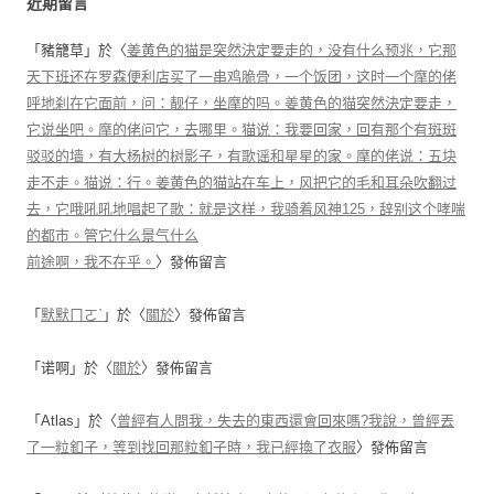
近期留言
「
豬籠草
」於〈
姜黄色的猫是突然決定要走的，没有什么预兆，它那
天下班还在罗森便利店买了一串鸡脆骨，一个饭团，这时一个摩的佬
呼地刹在它面前，问：靓仔，坐摩的吗。姜黄色的猫突然決定要走，
它说坐吧。摩的佬问它，去哪里。猫说：我要回家，回有那个有斑斑
驳驳的墙，有大杨树的树影子，有歌谣和星星的家。摩的佬说：五块
走不走。猫说：行。姜黄色的猫站在车上，风把它的毛和耳朵吹翻过
去，它哦吼吼地唱起了歌：就是这样，我骑着风神125，辞别这个哮喘
的都市。管它什么景气什么
前途啊，我不在乎。
〉發佈留言
「
默默ㄇㄛˋ
」於〈
關於
〉發佈留言
「
诺啊
」於〈
關於
〉發佈留言
「
Atlas
」於〈
曾經有人問我，失去的東西還會回來嗎?我說，曾經丟
了一粒釦子，等到找回那粒釦子時，我已經換了衣服
〉發佈留言