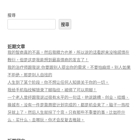
搜尋
搜尋
近期文章
我的智商真的不高，然后我精力也差，所以说的话看起来没啥感情在
敷衍，但是这是我能想到最高情商的发言了！
我的治疗师跟我说:你要跟别人提出你的需求，不要怕麻烦。别人如果
不拒绝，那是别人自找的
人生到了某个阶段，你不想让任何人知道关于你的一切。
我给手机指纹解锁录了脚指纹，被绑了可以用脚！
一个老人曾经跟我说过很有水平的一句话，他说跳槽、创业、结婚、
换城市，没有一件是靠周密计划完成的，都是机会来了，脑子一热咬
牙就上了，然后人生就拐了个弯。只有那些不重要的事，比如吃什
么、买什么、去哪玩，你才会反复去推敲。