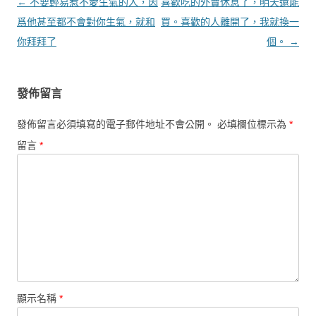
文章導覽
←
不要輕易惹不愛生氣的人，因
喜歡吃的外賣休息了，明天還能
爲他甚至都不會對你生氣，就和
買。喜歡的人離開了，我就換一
你拜拜了
個。
→
發佈留言
發佈留言必須填寫的電子郵件地址不會公開。
必填欄位標示為
*
留言
*
顯示名稱
*