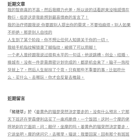
近期文章
我的智商真的不高，然后我精力也差，所以说的话看起来没啥感情在
敷衍，但是这是我能想到最高情商的发言了！
我的治疗师跟我说:你要跟别人提出你的需求，不要怕麻烦。别人如果
不拒绝，那是别人自找的
人生到了某个阶段，你不想让任何人知道关于你的一切。
我给手机指纹解锁录了脚指纹，被绑了可以用脚！
一个老人曾经跟我说过很有水平的一句话，他说跳槽、创业、结婚、
换城市，没有一件是靠周密计划完成的，都是机会来了，脑子一热咬
牙就上了，然后人生就拐了个弯。只有那些不重要的事，比如吃什
么、买什么、去哪玩，你才会反复去推敲。
近期留言
「
豬籠草
」於〈
姜黄色的猫是突然決定要走的，没有什么预兆，它那
天下班还在罗森便利店买了一串鸡脆骨，一个饭团，这时一个摩的佬
呼地刹在它面前，问：靓仔，坐摩的吗。姜黄色的猫突然決定要走，
它说坐吧。摩的佬问它，去哪里。猫说：我要回家，回有那个有斑斑