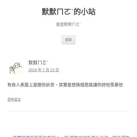
默默ㄇㄛˋ的小站
我是默默ㄇㄛˋ
跳至主要內容
選單
默默ㄇㄛˋ
2018 年 7 月 15 日
有些人表面上是跟你訴苦，其實是想換個思路讓你誇他羨慕他
發佈留言