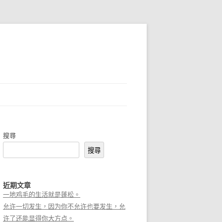
搜尋
搜尋
近期文章
一地鸡毛的生活就是蓬松。
允许一切发生，因为你不允许也要发生，允
许了还能显得你大方点。