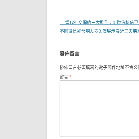
文章導覽
←
當代社交網絡三大酷刑：1.微信私信已
不回微信卻發朋友圈3.僅展示最近三天朋
發佈留言
發佈留言必須填寫的電子郵件地址不會公
留言
*