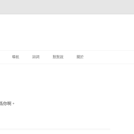
跳至主要內容
導航
詩詞
默默說
關於
港銀行
商
地銀行
爲你啊。
外銀行
付工具