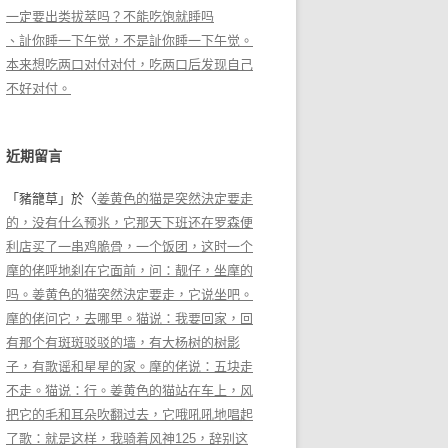
一定要出类拔萃吗？不能吃饱就睡吗
、訨你睡一下午觉，不是訨你睡一下午觉。
本来想吃两口对付对付，吃两口后发现自己
不好对付。
近期留言
「
豬籠草
」於〈
姜黄色的猫是突然決定要走
的，没有什么预兆，它那天下班还在罗森便
利店买了一串鸡脆骨，一个饭团，这时一个
摩的佬呼地刹在它面前，问：靓仔，坐摩的
吗。姜黄色的猫突然決定要走，它说坐吧。
摩的佬问它，去哪里。猫说：我要回家，回
有那个有斑斑驳驳的墙，有大杨树的树影
子，有歌谣和星星的家。摩的佬说：五块走
不走。猫说：行。姜黄色的猫站在车上，风
把它的毛和耳朵吹翻过去，它哦吼吼地唱起
了歌：就是这样，我骑着风神125，辞别这