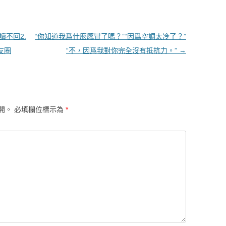
讀不回2.
“你知道我爲什麼感冒了嗎？”“因爲空調太冷了？”
友圈
“不，因爲我對你完全沒有抵抗力。”
→
開。
必填欄位標示為
*