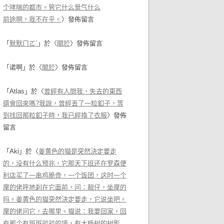
个哮喘的都市。管它什么景气什么
前途啊，我不在乎。
〉發佈留言
「
默默ㄇㄛˋ
」於〈
關於
〉發佈留言
「
诺啊
」於〈
關於
〉發佈留言
「
Atlas
」於〈
曾經有人問我，失去的東西
還會回來嗎?我說，曾經丟了一粒釦子，等
到找回那粒釦子時，我已經換了衣服
〉發佈
留言
「
Aki
」於〈
姜黄色的猫是突然決定要走
的，没有什么预兆，它那天下班还在罗森便
利店买了一串鸡脆骨，一个饭团，这时一个
摩的佬呼地刹在它面前，问：靓仔，坐摩的
吗。姜黄色的猫突然決定要走，它说坐吧。
摩的佬问它，去哪里。猫说：我要回家，回
有那个有斑斑驳驳的墙，有大杨树的树影