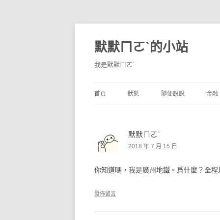
默默ㄇㄛˋ的小站
我是默默ㄇㄛˋ
首頁
狀態
隨便說說
金融
碎碎念
不算技巧
香
默默ㄇㄛˋ
獨白
券
2018 年 7 月 15 日
說說
內
你知道嗎，我是廣州地鐵。爲什麼？全程
境
發佈留言
支